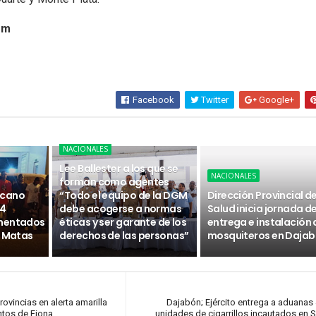
om
Facebook
Twitter
Google+
NACIONALES
Lee Ballester a los que se
NACIONALES
forman como agentes
icano
“Todo el equipo de la DGM
Dirección Provincial d
14
debe acogerse a normas
Salud inicia jornada d
umentados
éticas y ser garante de los
entrega e instalación 
s Matas
derechos de las personas”
mosquiteros en Daja
ovincias en alerta amarilla
Dajabón; Ejército entrega a aduanas
entos de Fiona
unidades de cigarrillos incautados en 