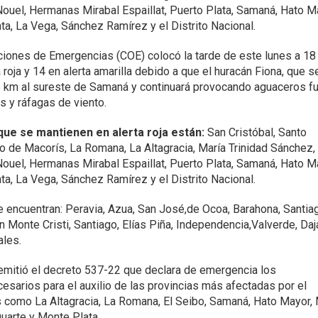
ouel, Hermanas Mirabal Espaillat, Puerto Plata, Samaná, Hato M
ta, La Vega, Sánchez Ramírez y el Distrito Nacional.
ciones de Emergencias (COE) colocó la tarde de este lunes a 18
a roja y 14 en alerta amarilla debido a que el huracán Fiona, que s
 km al sureste de Samaná y continuará provocando aguaceros fu
s y ráfagas de viento.
 que se mantienen en alerta roja están:
San Cristóbal, Santo
 de Macorís, La Romana, La Altagracia, María Trinidad Sánchez,
ouel, Hermanas Mirabal Espaillat, Puerto Plata, Samaná, Hato M
ta, La Vega, Sánchez Ramírez y el Distrito Nacional.
se encuentran: Peravia, Azua, San José,de Ocoa, Barahona, Santia
 Monte Cristi, Santiago, Elías Piña, Independencia,Valverde, Daj
ales.
mitió el decreto 537-22 que declara de emergencia los
sarios para el auxilio de las provincias más afectadas por el
es como La Altagracia, La Romana, El Seibo, Samaná, Hato Mayor, 
uarte y Monte Plata.