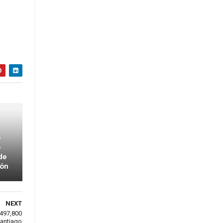
e
e
de
bón
NEXT
 497,800
Santiago