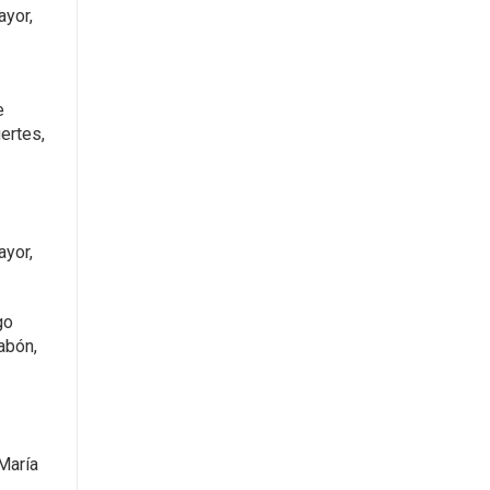
ayor,
e
ertes,
ayor,
go
abón,
María