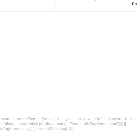
Ro
= document.createElement('script'); dsq.type = 'text/javascript'; dsq.async = true; d
 + '.disqus.com/embed.js'; (document.getElementsByTagName('head')[0] ||
agName('body')[0]).appendChild(dsq); })();