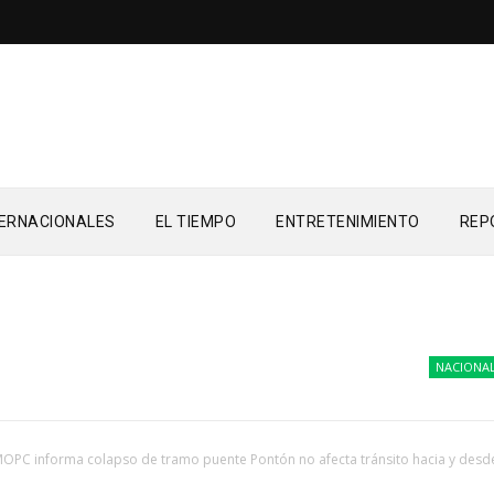
TERNACIONALES
EL TIEMPO
ENTRETENIMIENTO
REP
NACIONALES
OPC informa colapso de tramo puente Pontón no afecta tránsito hacia y desd