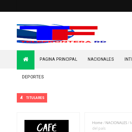
PAGINA PRINCIPAL
NACIONALES
IN
DEPORTES
TITULARES
Home
/
NACIONALES
/
M
del país