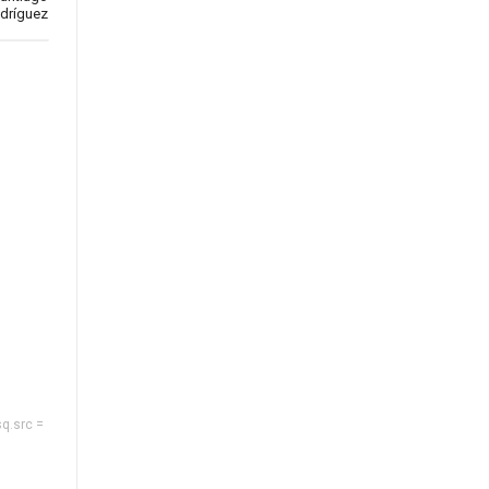
dríguez
sq.src =