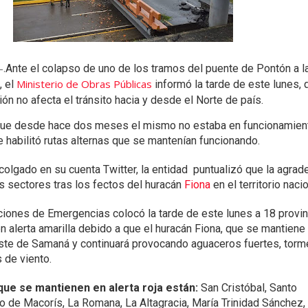
-.
Ante el colapso de uno de los tramos del puente de Pontón a l
Ministerio de Obras Públicas
, el
informó la tarde de este lunes, 
ión no afecta el tránsito hacia y desde el Norte de país.
 que desde hace dos meses el mismo no estaba en funcionamient
habilitó rutas alternas que se mantenían funcionando.
olgado en su cuenta Twitter, la entidad puntualizó que la agrad
s sectores tras los fectos del huracán
Fiona
en el territorio nacio
ciones de Emergencias colocó la tarde de este lunes a 18 provi
 en alerta amarilla debido a que el huracán Fiona, que se mantiene
ste de Samaná y continuará provocando aguaceros fuertes, torm
s de viento.
 que se mantienen en alerta roja están:
San Cristóbal, Santo
 de Macorís, La Romana, La Altagracia, María Trinidad Sánchez,