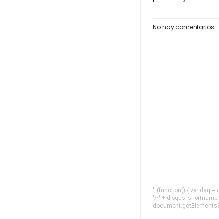
No hay comentarios.
'; (function() { var dsq 
'//' + disqus_shortname
document.getElementsByT