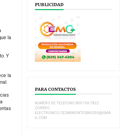
PUBLICIDAD
a
que la
o. Y
ece la
nal.
PARA CONTACTOS
ncias
 a
NUMERO DE TELEFONO:809-760-7822
entas
CORREO
ELECTRONICO:CESARMONTESINOS59@GMA
IL.COM