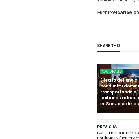
Fuente:
elcaribe.c
SHARE THIS
NACIONALES
Ejército detiene a
conductor domin
transportando a 
haitianos indoc
en San José de la
PREVIOUS
COE aumenta a 18 las pr
por lluvias y fuertes vi