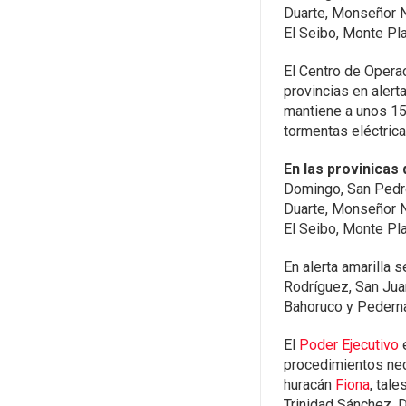
Duarte, Monseñor N
El Seibo, Monte Pla
El Centro de Opera
provincias en alert
mantiene a unos 15
tormentas eléctrica
En las provinicas
Domingo, San Pedro
Duarte, Monseñor N
El Seibo, Monte Pla
En alerta amarilla 
Rodríguez, San Juan
Bahoruco y Pedern
El
Poder Ejecutivo
e
procedimientos nece
huracán
Fiona
, tal
Trinidad Sánchez, D