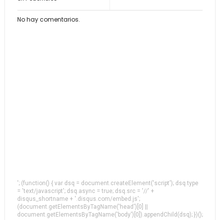
No hay comentarios.
'; (function() { var dsq = document.createElement('script'); dsq.type
= 'text/javascript'; dsq.async = true; dsq.src = '//' +
disqus_shortname + '.disqus.com/embed.js';
(document.getElementsByTagName('head')[0] ||
document.getElementsByTagName('body')[0]).appendChild(dsq); })();