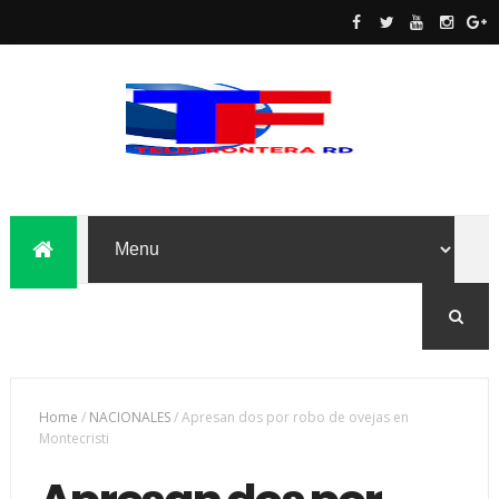
Home
/
NACIONALES
/
Apresan dos por robo de ovejas en
Montecristi