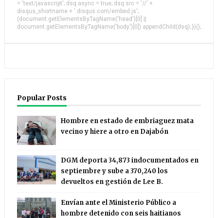
= 'text/javascript'; dsq.async = true; dsq.src = '//' +
disqus_shortname + '.disqus.com/embed.js';
(document.getElementsByTagName('head')[0] ||
document.getElementsByTagName('body')[0]).appendChild(dsq); })();
Popular Posts
Hombre en estado de embriaguez mata
vecino y hiere a otro en Dajabón
DGM deporta 34,873 indocumentados en
septiembre y sube a 370,240 los
devueltos en gestión de Lee B.
Envían ante el Ministerio Público a
hombre detenido con seis haitianos