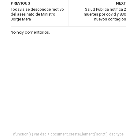
PREVIOUS
NEXT
Todavía se desconoce motivo
Salud Pública notifica 2
del asesinato de Ministro
muertes por covid y 830
Jorge Mera
nuevos contagios
No hay comentarios.
'; (function() { var dsq = document.createElement('script'); dsq.type