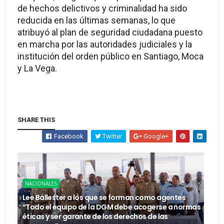
de hechos delictivos y criminalidad ha sido
reducida en las últi­mas semanas, lo que
atribuyó al plan de seguridad ciuda­dana puesto
en marcha por las autoridades judiciales y la
institución del orden pú­blico en Santiago, Moca
y La Vega.
SHARE THIS
Facebook
Twitter
Google+
NACIONALES
Lee Ballester a los que se forman como agentes
“Todo el equipo de la DGM debe acogerse a normas
éticas y ser garante de los derechos de las