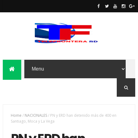
Home
/
NACIONALES
/
PN y ERD han detenido más de 400 en
Santiago, Moca y La Vega