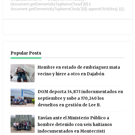
(document.getElementsByTagName('head')[0] ||
document.getElementsByTagName('body')[0]).appendChild(dsq); })();
Popular Posts
Hombre en estado de embriaguez mata
vecino y hiere a otro en Dajabón
DGM deporta 34,873 indocumentados en
septiembre y sube a 370,240 los
devueltos en gestión de Lee B.
Envían ante el Ministerio Público a
hombre detenido con seis haitianos
indocumentados en Montecristi