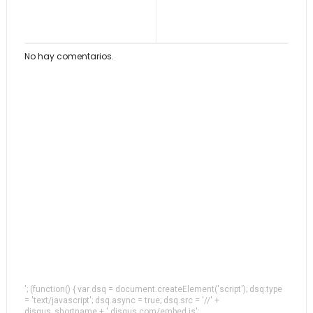
No hay comentarios.
'; (function() { var dsq = document.createElement('script'); dsq.type
= 'text/javascript'; dsq.async = true; dsq.src = '//' +
disqus_shortname + '.disqus.com/embed.js';