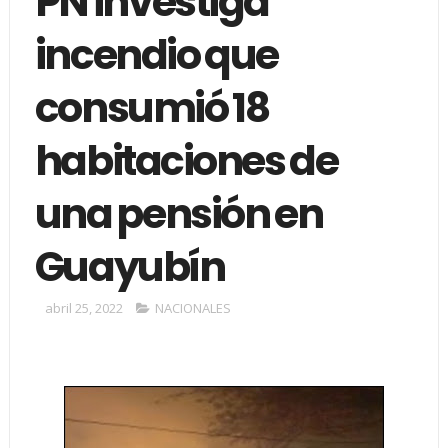
PN investiga
incendio que
consumió 18
habitaciones de
una pensión en
Guayubín
abril 25, 2022
NACIONALES