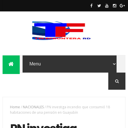
Home
/
NACIONALES
/
PN investiga incendio que consumió 18
habitaciones de una pensión en Guayubín