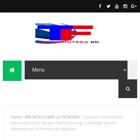
Home
/
REPORTES SOBRE LA FRONTERA
/
Caravana de haitianos
que tenían como destino Santo Domingo y Santiago fueron
detenidos en la frontera de dajabon