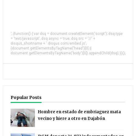
'; (function() { var dsq = document.createElement('script'); dsq.type
= 'text/javascript'; dsq.async = true; dsq.src = '//' +
disqus_shortname + '.disqus.com/embed.js';
(document.getElementsByTagName('head')[0] ||
document.getElementsByTagName('body')[0]).appendChild(dsq); })();
Popular Posts
Hombre en estado de embriaguez mata
vecino y hiere a otro en Dajabón