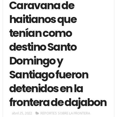
Caravana de
haitianos que
tenían como
destino Santo
Domingo y
Santiago fueron
detenidos en la
frontera de dajabon
abril 25, 2022
REPORTES SOBRE LA FRONTERA