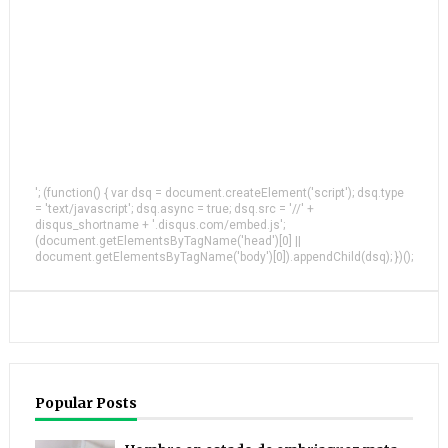
'; (function() { var dsq = document.createElement('script'); dsq.type
= 'text/javascript'; dsq.async = true; dsq.src = '//' +
disqus_shortname + '.disqus.com/embed.js';
(document.getElementsByTagName('head')[0] ||
document.getElementsByTagName('body')[0]).appendChild(dsq); })();
Popular Posts