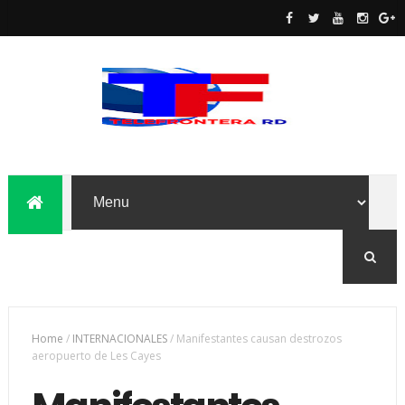
Home
/
INTERNACIONALES
/
Manifestantes causan destrozos
aeropuerto de Les Cayes