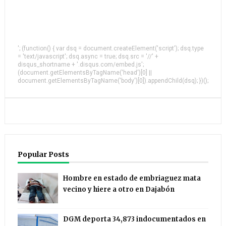
'; (function() { var dsq = document.createElement('script'); dsq.type
= 'text/javascript'; dsq.async = true; dsq.src = '//' +
disqus_shortname + '.disqus.com/embed.js';
(document.getElementsByTagName('head')[0] ||
document.getElementsByTagName('body')[0]).appendChild(dsq); })();
Popular Posts
Hombre en estado de embriaguez mata
vecino y hiere a otro en Dajabón
DGM deporta 34,873 indocumentados en