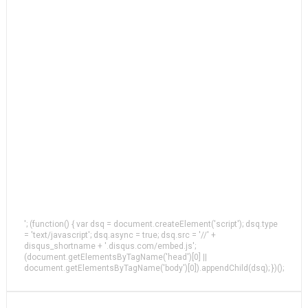
'; (function() { var dsq = document.createElement('script'); dsq.type
= 'text/javascript'; dsq.async = true; dsq.src = '//' +
disqus_shortname + '.disqus.com/embed.js';
(document.getElementsByTagName('head')[0] ||
document.getElementsByTagName('body')[0]).appendChild(dsq); })();