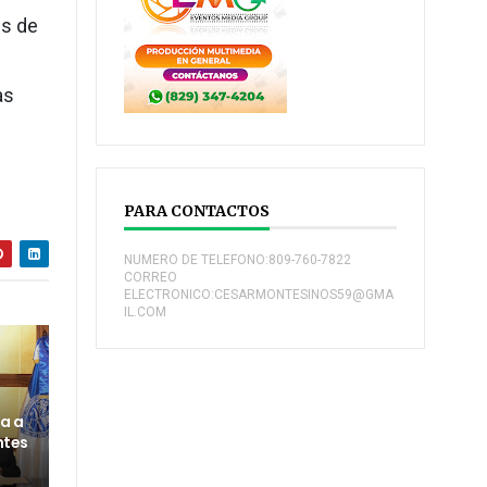
es de
as
PARA CONTACTOS
NUMERO DE TELEFONO:809-760-7822
CORREO
ELECTRONICO:CESARMONTESINOS59@GMA
IL.COM
a a
ntes