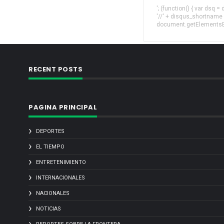
'; (function() { var dsq 
'//' + disqus_shortname
document.getElementsByT
RECENT POSTS
PAGINA PRINCIPAL
DEPORTES
EL TIEMPO
ENTRETENIMIENTO
INTERNACIONALES
NACIONALES
NOTICIAS