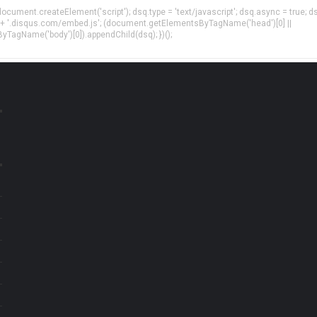
= document.createElement('script'); dsq.type = 'text/javascript'; dsq.async = true; d
 + '.disqus.com/embed.js'; (document.getElementsByTagName('head')[0] ||
agName('body')[0]).appendChild(dsq); })();