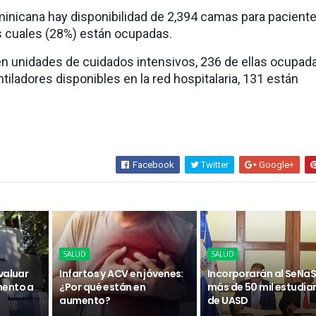
inicana hay disponibilidad de 2,394 camas para pacient
s cuales (28%) están ocupadas.
 unidades de cuidados intensivos, 236 de ellas ocupad
tiladores disponibles en la red hospitalaria, 131 están
Facebook
Twitter
Google+
SALUD
SALUD
valuar
Infartos y ACV en jóvenes:
Incorporarán al SeNaS
mento a
¿Por qué están en
más de 50 mil estudia
aumento?
de UASD