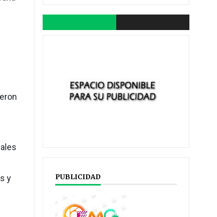
ueron
uales
PUBLICIDAD
s y