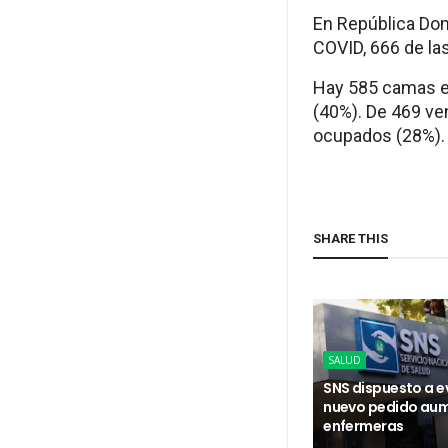
En República Dom
COVID, 666 de la
Hay 585 camas en
(40%). De 469 ven
ocupados (28%).
SHARE THIS
SALUD
SNS dispuesto a e
nuevo pedido au
enfermeras