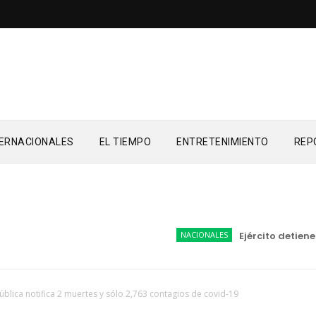
TERNACIONALES
EL TIEMPO
ENTRETENIMIENTO
REP
NACIONALES
Ejército detiene a
ública notifica 2 muertes y sólo 2,763 contagios de covid-19