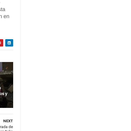
o
sta
n en
a
os y
NEXT
orada de