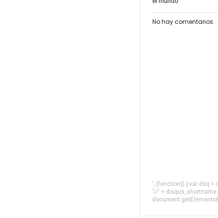
el mundo
No hay comentarios.
'; (function() { var dsq 
'//' + disqus_shortname
document.getElementsByT