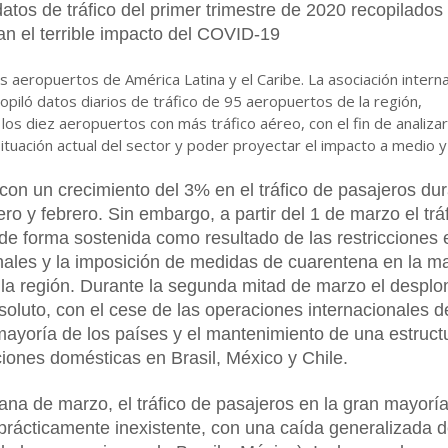
atos de tráfico del primer trimestre de 2020 recopilados
n el terrible impacto del COVID-19
os aeropuertos de América Latina y el Caribe. La asociación interna
piló datos diarios de tráfico de 95 aeropuertos de la región,
 los diez aeropuertos con más tráfico aéreo, con el fin de analiza
situación actual del sector y poder proyectar el impacto a medio y
on un crecimiento del 3% en el tráfico de pasajeros du
o y febrero. Sin embargo, a partir del 1 de marzo el trá
e forma sostenida como resultado de las restricciones 
onales y la imposición de medidas de cuarentena en la m
 la región. Durante la segunda mitad de marzo el despl
bsoluto, con el cese de las operaciones internacionales d
mayoría de los países y el mantenimiento de una estruct
iones domésticas en Brasil, México y Chile.
ana de marzo, el tráfico de pasajeros en la gran mayorí
prácticamente inexistente, con una caída generalizada d