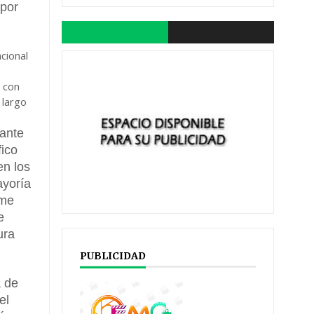
 por
cional
r con
 largo
rante
fico
en los
ayoría
ome
e
ura
PUBLICIDAD
a de
el