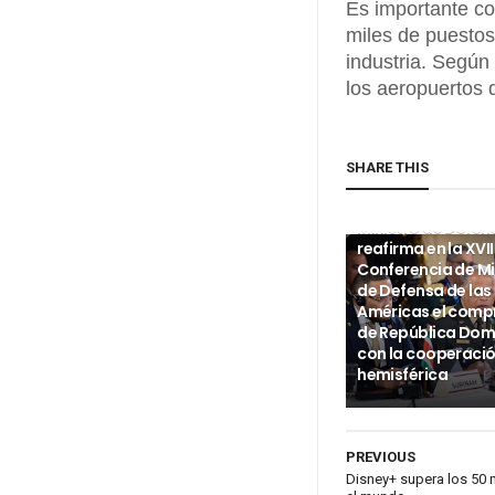
Es importante co
miles de puestos
industria. Según
los aeropuertos 
SHARE THIS
INTERNACIONALES
Ministro de Defen
reafirma en la XVII
Conferencia de Mi
de Defensa de las
Américas el com
de República Dom
con la cooperaci
hemisférica
PREVIOUS
Disney+ supera los 50 