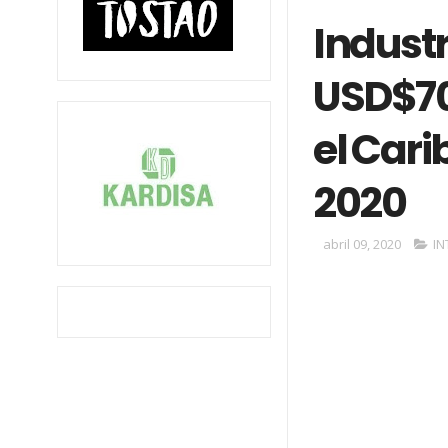
Industr
USD$70
el Cari
2020
abril 09, 2020
IN