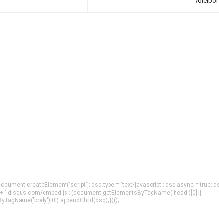
voleibol 
= document.createElement('script'); dsq.type = 'text/javascript'; dsq.async = true; d
 + '.disqus.com/embed.js'; (document.getElementsByTagName('head')[0] ||
agName('body')[0]).appendChild(dsq); })();