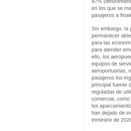
97% (descontando
en los que se man
pasajeros a fina
Sin embargo, la 
permanecer abiert
para las economí
para atender eme
ello, los aeropu
equipos de servi
aeroportuarias, 
pasajeros los in
principal fuente 
reguladas de util
comercial, como c
los aparcamiento
han dejado de in
trimestre de 202