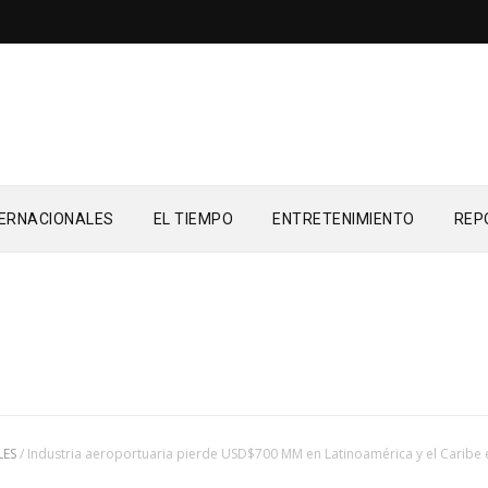
TERNACIONALES
EL TIEMPO
ENTRETENIMIENTO
REP
LES
/
Industria aeroportuaria pierde USD$700 MM en Latinoamérica y el Caribe 