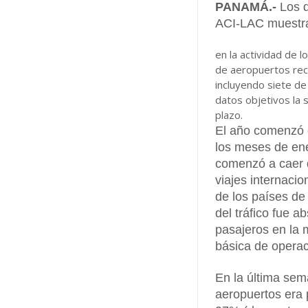
PANAMÁ.-
Los d
ACI-LAC muestra
en la actividad de l
de aeropuertos reco
incluyendo siete de
datos objetivos la 
plazo.
El año comenzó c
los meses de ener
comenzó a caer d
viajes internaci
de los países de
del tráfico fue a
pasajeros en la 
básica de operac
En la última sem
aeropuertos era 