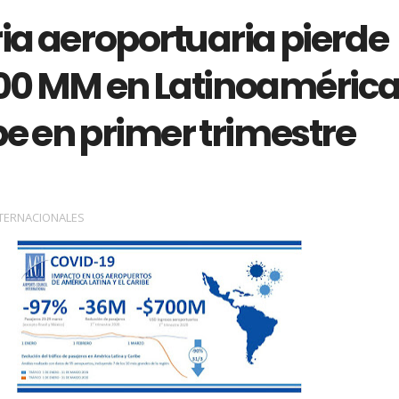
ia aeroportuaria pierde
0 MM en Latinoamérica
be en primer trimestre
TERNACIONALES