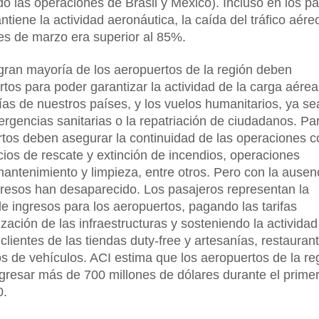
 las operaciones de Brasil y México). Incluso en los p
tiene la actividad aeronáutica, la caída del tráfico aére
les de marzo era superior al 85%.
gran mayoría de los aeropuertos de la región deben
os para poder garantizar la actividad de la carga aérea,
as de nuestros países, y los vuelos humanitarios, ya se
rgencias sanitarias o la repatriación de ciudadanos. Pa
ertos deben asegurar la continuidad de las operaciones c
cios de rescate y extinción de incendios, operaciones
mantenimiento y limpieza, entre otros. Pero con la ausen
gresos han desaparecido. Los pasajeros representan la
de ingresos para los aeropuertos, pagando las tarifas
ización de las infraestructuras y sosteniendo la actividad
lientes de las tiendas duty-free y artesanías, restauran
s de vehículos. ACI estima que los aeropuertos de la re
gresar más de 700 millones de dólares durante el prime
0.