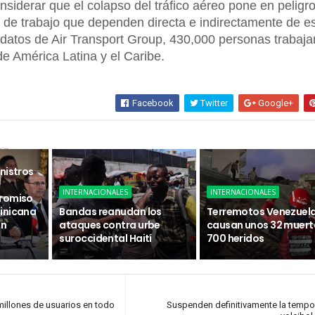
nsiderar que el colapso del tráfico aéreo pone en peligr
 de trabajo que dependen directa e indirectamente de e
 datos de Air Transport Group, 430,000 personas trabaja
de América Latina y el Caribe.
Facebook
Twitter
Google+
sa
nistros
INTERNACIONALES
INTERNACIONALES
promiso
inicana
Bandas reanudan los
Terremotos Venezuel
ón
ataques contra urbe
causan unos 32 muert
suroccidental Haití
700 heridos
millones de usuarios en todo
Suspenden definitivamente la temp