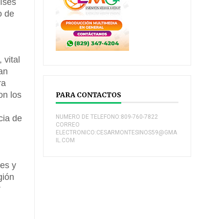
aíses
o de
 vital
an
ra
on los
PARA CONTACTOS
cia de
NUMERO DE TELEFONO:809-760-7822
CORREO
ELECTRONICO:CESARMONTESINOS59@GMA
IL.COM
tes y
gión
r