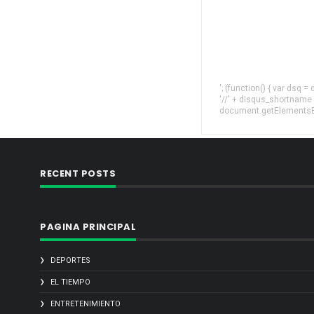
'; (function() { var dsq 
'//' + disqus_shortname
document.getElementsByT
RECENT POSTS
PAGINA PRINCIPAL
DEPORTES
EL TIEMPO
ENTRETENIMIENTO