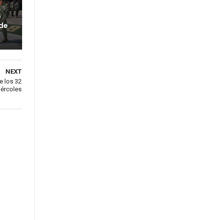
o
 de
NEXT
e los 32
iércoles