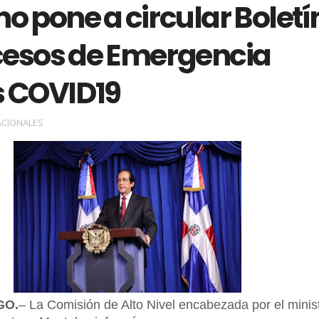
o pone a circular Boletí
cesos de Emergencia
s COVID19
ACIONALES
GO.
– La Comisión de Alto Nivel encabezada por el minis