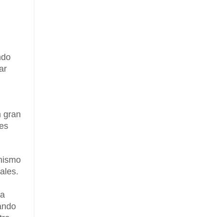
ndo
ar
n gran
les
nismo
ales.
na
ando