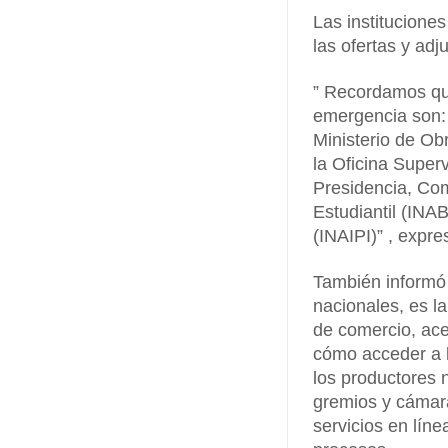
Las institucione
las ofertas y adj
” Recordamos que
emergencia son: 
Ministerio de O
la Oficina Super
Presidencia, Com
Estudiantil (INAB
(INAIPI)” , expre
También informó 
nacionales, es l
de comercio, acer
cómo acceder a 
los productores n
gremios y cámara
servicios en lín