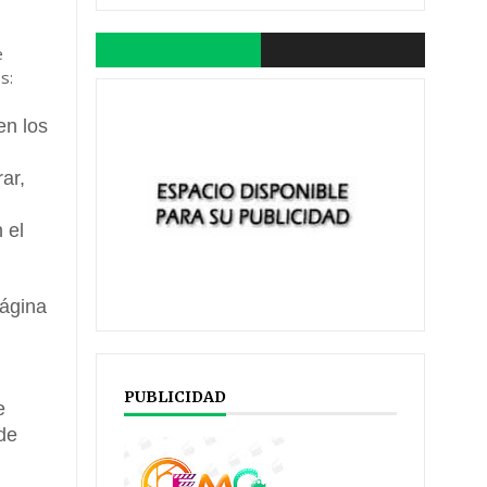
e
s:
en los
ar,
 el
página
PUBLICIDAD
e
 de