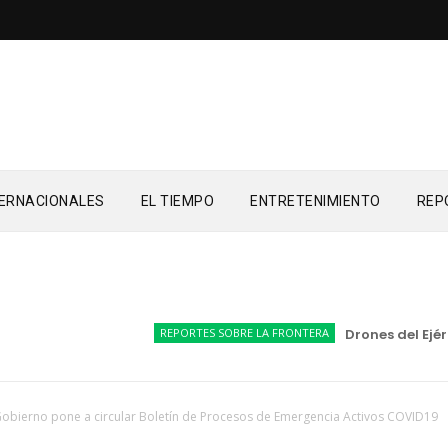
TERNACIONALES
EL TIEMPO
ENTRETENIMIENTO
REP
REPORTES SOBRE LA FRONTERA
Drones del Ejército
obierno pone a circular Boletín de Procesos de Emergencia Activos COVID19