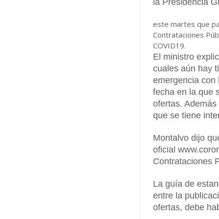
la Presidencia G
este martes que par
Contrataciones Públ
COVID19.
El ministro expli
cuales aún hay t
emergencia con l
fecha en la que s
ofertas. Además 
que se tiene inte
Montalvo dijo que
oficial www.coro
Contrataciones P
La guía de estan
entre la publica
ofertas, debe ha