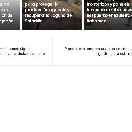
al de
para proteger la
fronterizos y pone en
da de
producción agrícola y
funcionamiento nuev
ción de
recuperar la Laguna de
helipuerto en la Sierra
ajabón
Saladillo
Bahoruco
y minibuses siguen
Pronostican temperaturas por encima d
rantizar el distanciamiento
grados para este m