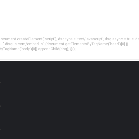
= document.createElement('script'); dsq.type = 'text/javascript'; dsq.async = true; d
 + '.disqus.com/embed.js'; (document.getElementsByTagName('head')[0] ||
agName('body')[0]).appendChild(dsq); })();