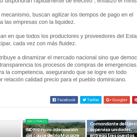
sí dispondrán rápidamente de efectivo”, enfatizó el minis
 mecanismo, buscan agilizar los tiempos de pago en el
a las empresas con la liquidez.
an en que todos los productores y proveedores del Est
cipar, cada vez con más fluidez.
tribuye a dinamizar el mercado nacional sino que democ
transparencia los procesos de compras de emergencias,
ra la competencia, asegurando que se logre en todo
 relación calidad precio para el pueblo dominicano.
Facebook
Twitter
Google+
NACIONALES
NACIONALES
Comandante del Ejérc
INDRHI inicia adecuación
supervisa unidades,
del cauce del río Masacre
entrega tres puestos