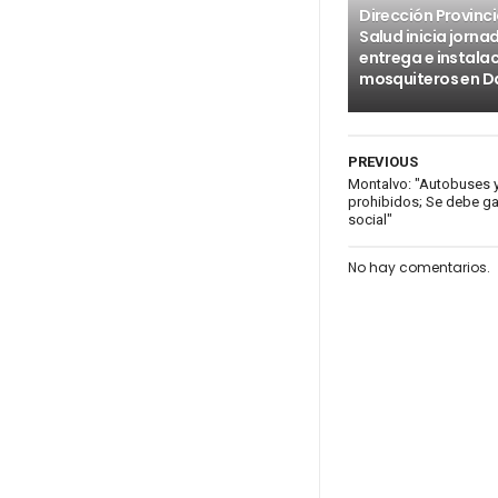
Dirección Provinci
Salud inicia jorna
entrega e instala
mosquiteros en D
PREVIOUS
Montalvo: "Autobuses 
prohibidos; Se debe ga
social"
No hay comentarios.