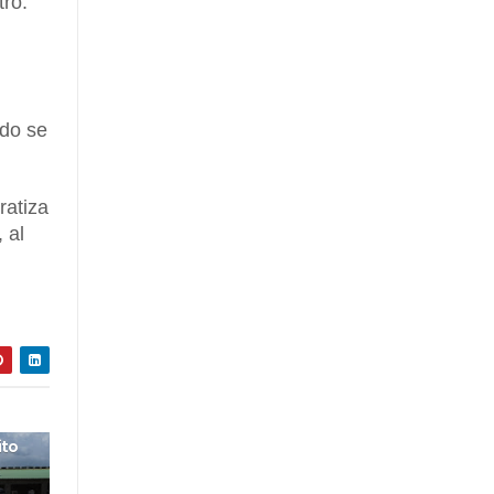
tro.
ado se
ratiza
 al
ito