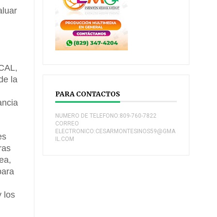
aluar
-CAL,
de la
PARA CONTACTOS
ancia
NUMERO DE TELEFONO:809-760-7822
CORREO
ELECTRONICO:CESARMONTESINOS59@GMA
es
IL.COM
ras
ea,
para
 los