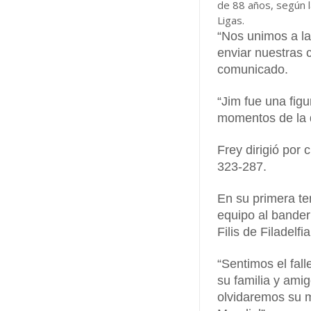
de 88 años, según 
Ligas.
“Nos unimos a la 
enviar nuestras 
comunicado.
“Jim fue una fig
momentos de la d
Frey dirigió por
323-287.
En su primera te
equipo al bander
Filis de Filadelfi
“Sentimos el fal
su familia y ami
olvidaremos su m