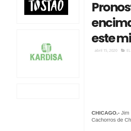
Pronos
encima
este m
abril 15, 2020
EL
CHICAGO.-
Jim 
Cachorros de Chi