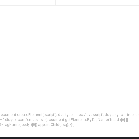
= document.createElement('script'); dsq.type = 'text/javascript'; dsq.async = true; d
 + '.disqus.com/embed.js'; (document.getElementsByTagName('head')[0] ||
agName('body')[0]).appendChild(dsq); })();