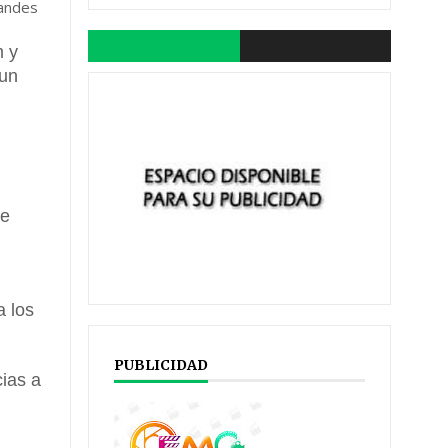
randes
m y
 un
de
a los
PUBLICIDAD
cias a