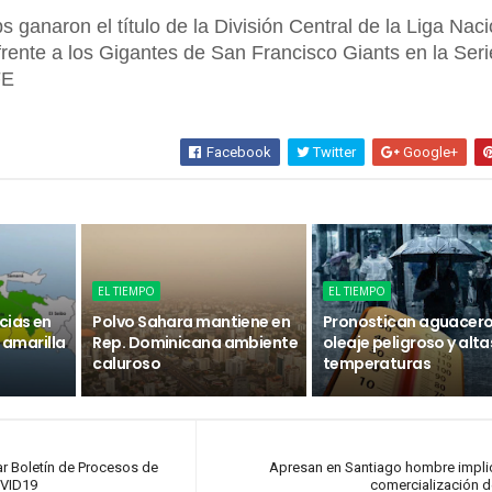
 ganaron el título de la División Central de la Liga Naci
frente a los Gigantes de San Francisco Giants en la Seri
FE
Facebook
Twitter
Google+
EL TIEMPO
EL TIEMPO
cias en
Polvo Sahara mantiene en
Pronostican aguacero
n amarilla
Rep. Dominicana ambiente
oleaje peligroso y alta
caluroso
temperaturas
ar Boletín de Procesos de
Apresan en Santiago hombre impli
OVID19
comercialización d