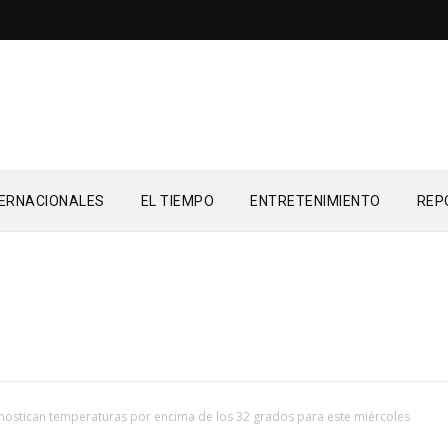
TERNACIONALES
EL TIEMPO
ENTRETENIMIENTO
REP
nostican temperaturas por encima de los 32 grados para este miércoles