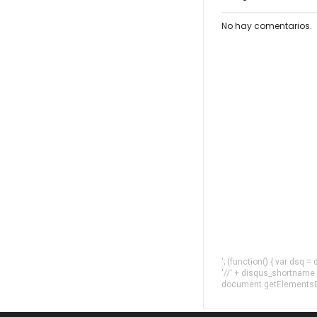
No hay comentarios.
'; (function() { var dsq 
'//' + disqus_shortname
document.getElementsByT