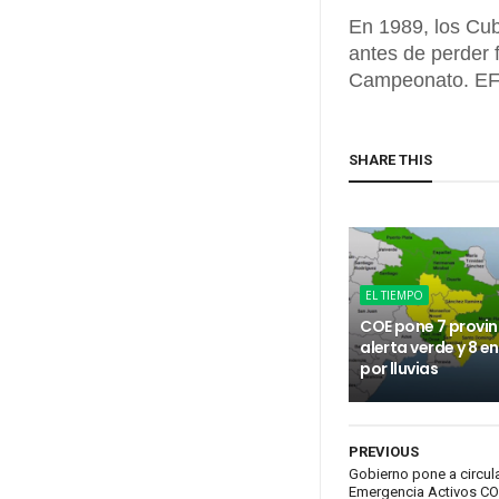
En 1989, los Cubs
antes de perder 
Campeonato. E
SHARE THIS
EL TIEMPO
COE pone 7 provin
alerta verde y 8 e
por lluvias
PREVIOUS
Gobierno pone a circul
Emergencia Activos C