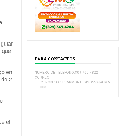
a
guiar
, que
PARA CONTACTOS
go en
NUMERO DE TELEFONO:809-760-7822
CORREO
 de 2-
ELECTRONICO:CESARMONTESINOS59@GMA
IL.COM
io
ue el