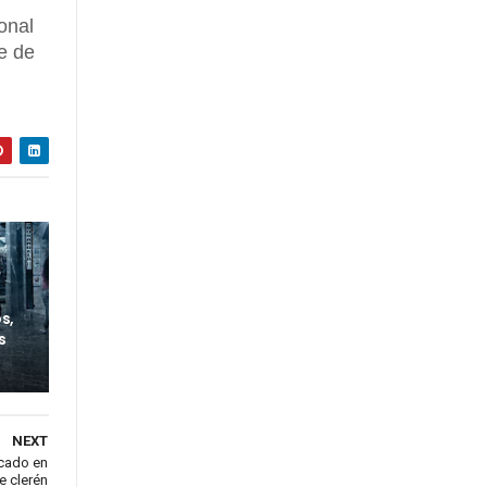
onal
e de
s,
s
NEXT
cado en
e clerén