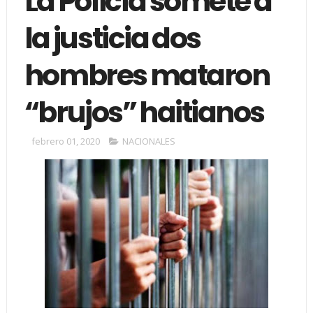
La Policía somete a
la justicia dos
hombres mataron
“brujos” haitianos
febrero 01, 2020
NACIONALES