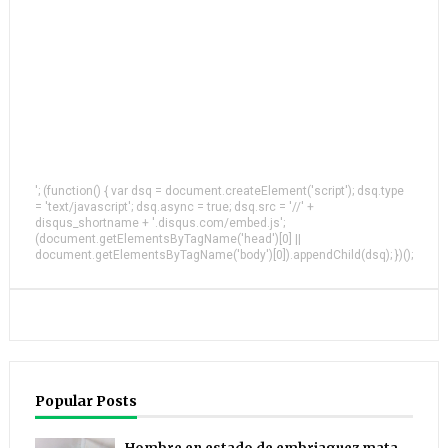
'; (function() { var dsq = document.createElement('script'); dsq.type
= 'text/javascript'; dsq.async = true; dsq.src = '//' +
disqus_shortname + '.disqus.com/embed.js';
(document.getElementsByTagName('head')[0] ||
document.getElementsByTagName('body')[0]).appendChild(dsq); })();
Popular Posts