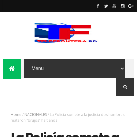
Home
/
NACIONALES
/
La Policía somete a la justicia dos hombres
mataron “brujos” haitianos