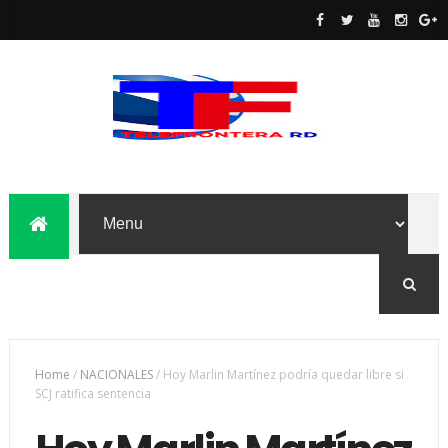
Home
/
NACIONALES
/
Hoy Marlin Martínez podría quedar libre si
SCJ ratifica sentencia