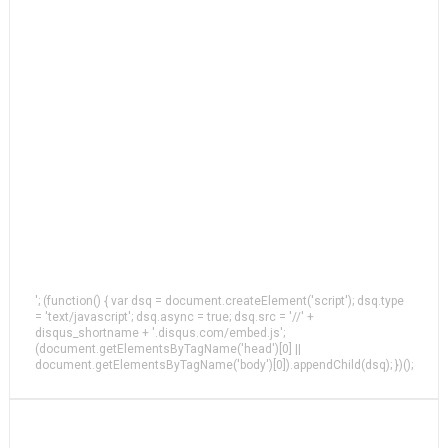
'; (function() { var dsq = document.createElement('script'); dsq.type
= 'text/javascript'; dsq.async = true; dsq.src = '//' +
disqus_shortname + '.disqus.com/embed.js';
(document.getElementsByTagName('head')[0] ||
document.getElementsByTagName('body')[0]).appendChild(dsq); })();