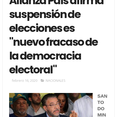
Alianza País afirma
suspensión de
elecciones es
"nuevo fracaso de
la democracia
electoral"
febrero 16, 2020
NACIONALES
SAN
TO
DO
MIN