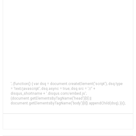
'; (function() { var dsq = document.createElement('script'); dsq.type
= 'text/javascript'; dsq.async = true; dsq.src = '//' +
disqus_shortname + '.disqus.com/embed.js';
(document.getElementsByTagName('head')[0] ||
document.getElementsByTagName('body')[0]).appendChild(dsq); })();