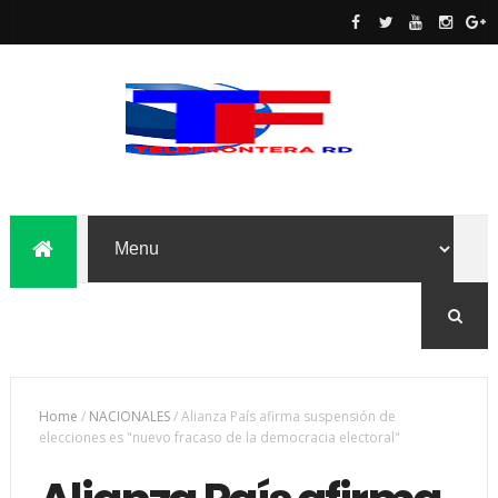
Home
/
NACIONALES
/
Alianza País afirma suspensión de
elecciones es "nuevo fracaso de la democracia electoral"