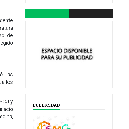
idente
ratura
eso de
legido
ó las
de los
 SCJ y
PUBLICIDAD
alacio
edina,