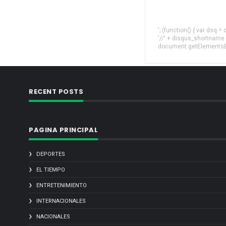
'; (function() { var dsq 
'//' + disqus_shortname
document.getElementsByT
RECENT POSTS
PAGINA PRINCIPAL
DEPORTES
EL TIEMPO
ENTRETENIMIENTO
INTERNACIONALES
NACIONALES