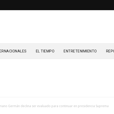
TERNACIONALES
EL TIEMPO
ENTRETENIMIENTO
REP
riano Germán declina ser evaluado para continuar en presidencia Suprema