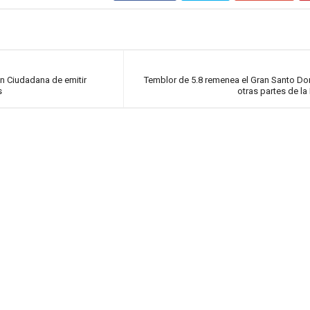
ón Ciudadana de emitir
Temblor de 5.8 remenea el Gran Santo D
s
otras partes de la