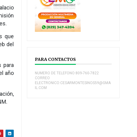
alacio
misión
es.
es que
eb del
PARA CONTACTOS
s para
el año
NUMERO DE TELEFONO:809-760-7822
CORREO
ELECTRONICO:CESARMONTESINOS59@GMA
IL.COM
ación,
CNM.