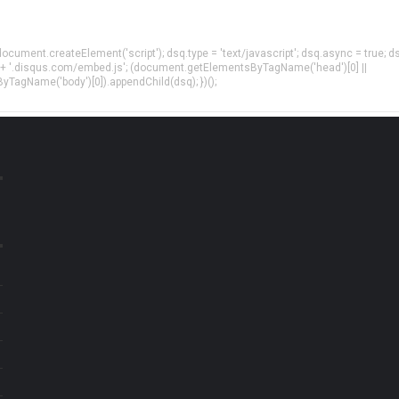
= document.createElement('script'); dsq.type = 'text/javascript'; dsq.async = true; d
 + '.disqus.com/embed.js'; (document.getElementsByTagName('head')[0] ||
agName('body')[0]).appendChild(dsq); })();