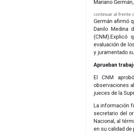
Mariano Germán, 
continuar al frente 
Germán afirmó qu
Danilo Medina d
(CNM).Explicó q
evaluación de lo
y juramentado su
Aprueban trabaj
El CNM aprobó
observaciones al
jueces de la Sup
La información f
secretario del o
Nacional, al tér
en su calidad de