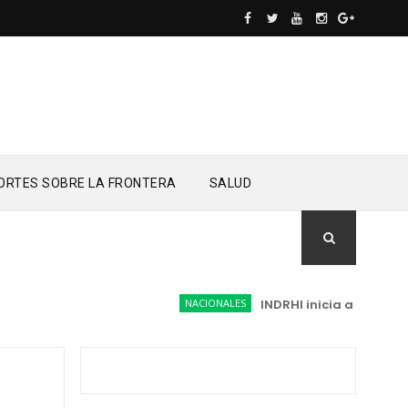
ORTES SOBRE LA FRONTERA
SALUD
NACIONALES
INDRHI inicia adecuación d