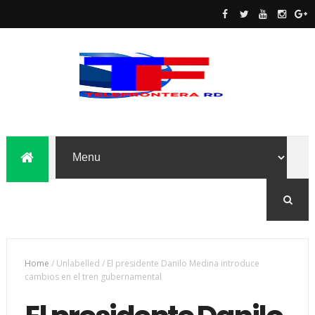
Home
/
Unlabelled
/
El presidente Danilo Medina introduce
cambios en el tren gubernamental