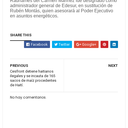
Radhamés del Carmen Mariñez fue designado como
administrador general de Edesur, en sustitución de
Rubén Montás, quien asesorará al Poder Ejecutivo
en asuntos energéticos.
SHARE THIS
Facebook
Twitter
Google+
PREVIOUS
NEXT
Cesfront detiene haitianos
ilegales y se incauta de 165
sacos de maíz procedentes
de Haití.
No hay comentarios.