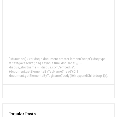
'; (function() { var dsq = document.createElement('script'); dsq.type
= 'text/javascript'; dsq.async = true; dsq.src = '//' +
disqus_shortname + '.disqus.com/embed.js';
(document.getElementsByTagName('head')[0] ||
document.getElementsByTagName('body')[0]).appendChild(dsq); })();
Popular Posts