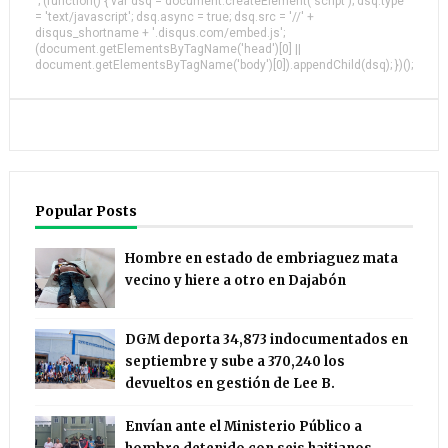
'; (function() { var dsq = document.createElement('script'); dsq.type
= 'text/javascript'; dsq.async = true; dsq.src = '//' +
disqus_shortname + '.disqus.com/embed.js';
(document.getElementsByTagName('head')[0] ||
document.getElementsByTagName('body')[0]).appendChild(dsq); })();
Popular Posts
Hombre en estado de embriaguez mata
vecino y hiere a otro en Dajabón
DGM deporta 34,873 indocumentados en
septiembre y sube a 370,240 los
devueltos en gestión de Lee B.
Envían ante el Ministerio Público a