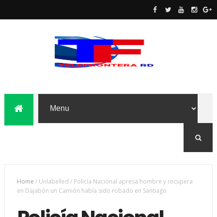
Home
/
Unlabelled
/
Policía Nacional apresa hombre y recupera
en Dajabón un Camión había sido robado en Santiago