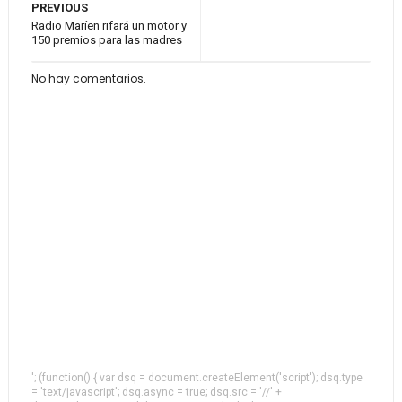
PREVIOUS
Radio Maríen rifará un motor y
150 premios para las madres
No hay comentarios.
'; (function() { var dsq = document.createElement('script'); dsq.type
= 'text/javascript'; dsq.async = true; dsq.src = '//' +