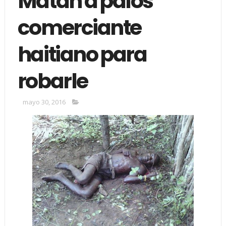
Matan a palos
comerciante
haitiano para
robarle
mayo 30, 2016