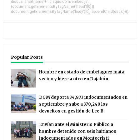
disqus_shortname + '.disqus.com/embed.js';
(document.getElementsByTagName('head')[0] ||
document.getElementsByTagName('body')[0]).appendChild(dsq); })();
Popular Posts
Hombre en estado de embriaguez mata
vecino y hiere a otro en Dajabón
DGM deporta 34,873 indocumentados en
septiembre y sube a 370,240 los
devueltos en gestión de Lee B.
Envían ante el Ministerio Público a
hombre detenido con seis haitianos
indocumentados en Montecristi