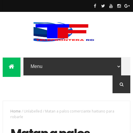
Home
/
Unlabelled
/
Matan a palos comerciante haitiano para
robarle