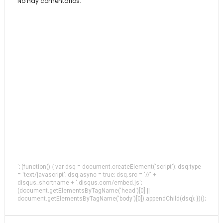
No hay comentarios.
'; (function() { var dsq = document.createElement('script'); dsq.type
= 'text/javascript'; dsq.async = true; dsq.src = '//' +
disqus_shortname + '.disqus.com/embed.js';
(document.getElementsByTagName('head')[0] ||
document.getElementsByTagName('body')[0]).appendChild(dsq); })();