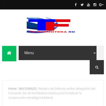
Home
/
NACIONALES
/
Ministro de Defensa recibe delegación del
Comando Sur de los Estados Unidos para fortalecer la
cooperación estratégica bilateral