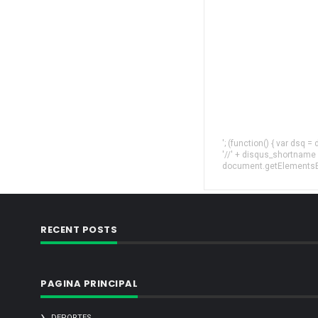
'; (function() { var dsq 
'//' + disqus_shortname
document.getElementsByT
RECENT POSTS
PAGINA PRINCIPAL
DEPORTES