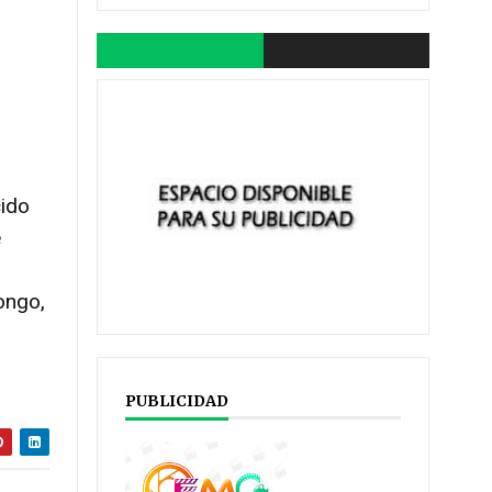
cido
e
ongo,
PUBLICIDAD