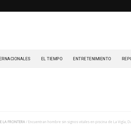
TERNACIONALES
EL TIEMPO
ENTRETENIMIENTO
REP
E LA FRONTERA
/
Encuentran hombre sin signos vitales en piscina de La Vigía, 