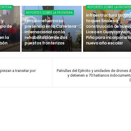
RONTERA
REPORTES SOBRE LA FRONTE
REPORTES SOBRE LA FRONTERA
o
infraestructura Escola
 y
Ejército refuerza su
toques finales a
upo de
presencia en la Carretera
construcción de nuev
Internacional con la
Liceo en Guayajayuco, 
n la
rehabilitación de dos
Piña para incorporarlo
abón
puestos fronterizos
nuevo año escolar
iezan a transitar por
Patrullas del Ejército y unidades de drones 
y detienen a 70 haitianos indocumen