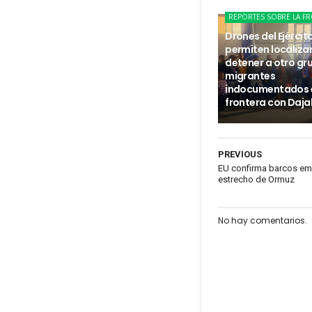
REPORTES SOBRE LA F
Drones del Ejércit
permiten localizar
detener a otro gr
migrantes
indocumentados e
frontera con Daj
PREVIOUS
EU confirma barcos emp
estrecho de Ormuz
No hay comentarios.