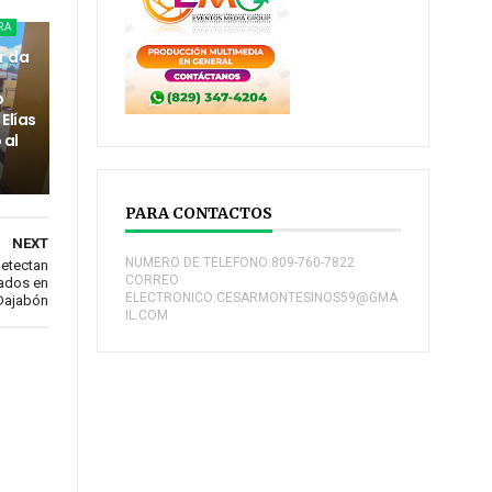
RA
r da
o
Elías
 al
PARA CONTACTOS
NEXT
NUMERO DE TELEFONO:809-760-7822
detectan
CORREO
tados en
ELECTRONICO:CESARMONTESINOS59@GMA
Dajabón
IL.COM