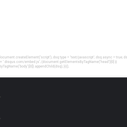
= document.createElement('script'); dsq.type = 'text/javascript'; dsq.async = true; d
 + '.disqus.com/embed.js'; (document.getElementsByTagName('head')[0] ||
agName('body')[0]).appendChild(dsq); })();