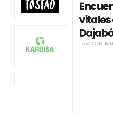
Encuen
vitales
Dajab
junio 16, 2026
R