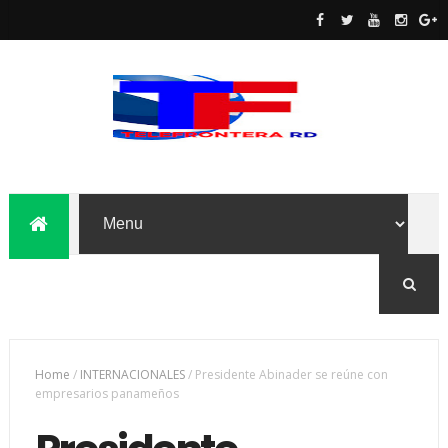
Home
/
INTERNACIONALES
/
Presidente Abinader se reúne con
empresarios panameños