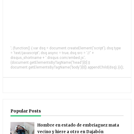
'; (function() { var dsq = document.createElement('script'); dsq.type
= 'text/javascript'; dsq.async = true; dsq.src = '//' +
disqus_shortname + '.disqus.com/embed.js';
(document.getElementsByTagName('head')[0] ||
document.getElementsByTagName('body')[0]).appendChild(dsq); })();
Popular Posts
Hombre en estado de embriaguez mata
vecino y hiere a otro en Dajabón