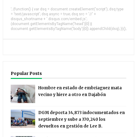
'; (function() { var dsq = document.createElement('script'); dsq.type
= 'text/javascript'; dsq.async = true; dsq.src = '//' +
disqus_shortname + '.disqus.com/embed.js';
(document.getElementsByTagName('head')[0] ||
document.getElementsByTagName('body')[0]).appendChild(dsq); })();
Popular Posts
Hombre en estado de embriaguez mata
vecino y hiere a otro en Dajabón
DGM deporta 34,873 indocumentados en
septiembre y sube a 370,240 los
devueltos en gestión de Lee B.