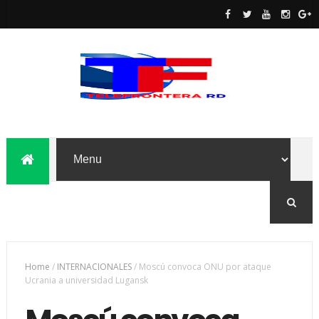
Home
/
INTERNACIONALES
/
Moscú convoca ONU por ataque
Ucrania a universidad Lugansk