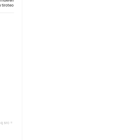
s mueren
n tiroteo
sq.src =