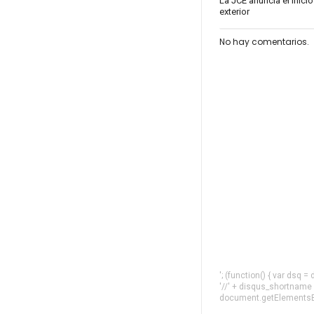
La JCE anuncia el inicio
exterior
No hay comentarios.
'; (function() { var dsq 
'//' + disqus_shortname
document.getElementsByT