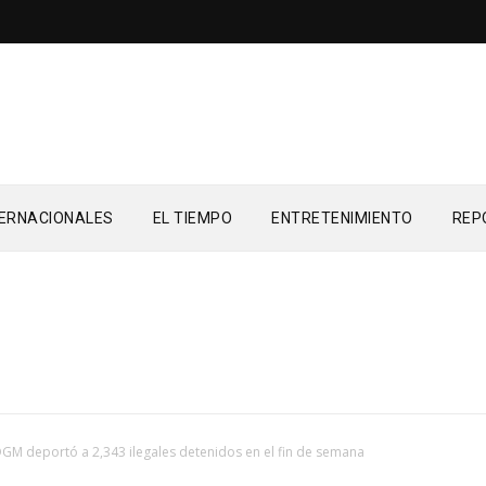
TERNACIONALES
EL TIEMPO
ENTRETENIMIENTO
REP
GM deportó a 2,343 ilegales detenidos en el fin de semana