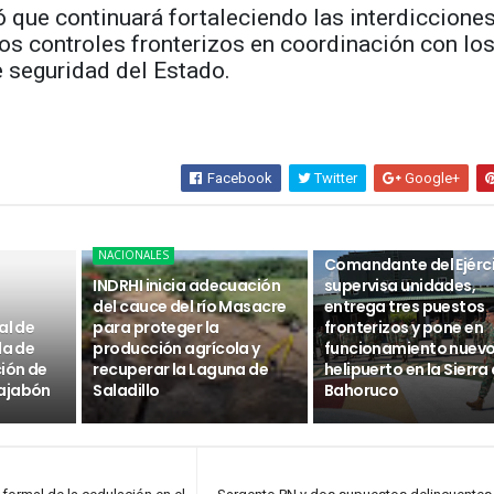
 que continuará fortaleciendo las interdiccione
los controles fronterizos en coordinación con lo
 seguridad del Estado.
Facebook
Twitter
Google+
NACIONALES
NACIONALES
Comandante del Ejérc
INDRHI inicia adecuación
supervisa unidades,
del cauce del río Masacre
entrega tres puestos
al de
para proteger la
fronterizos y pone en
da de
producción agrícola y
funcionamiento nuev
ción de
recuperar la Laguna de
helipuerto en la Sierra
ajabón
Saladillo
Bahoruco