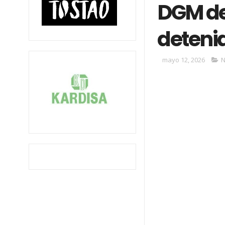
DGM dep
detenid
mayo 12, 2026
N