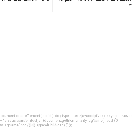
 formal de la cedulación en el
Sargento PN y dos supuestos delincuente
e
= document.createElement('script'); dsq.type = 'text/javascript'; dsq.async = true; d
 + '.disqus.com/embed.js'; (document.getElementsByTagName('head')[0] ||
agName('body')[0]).appendChild(dsq); })();