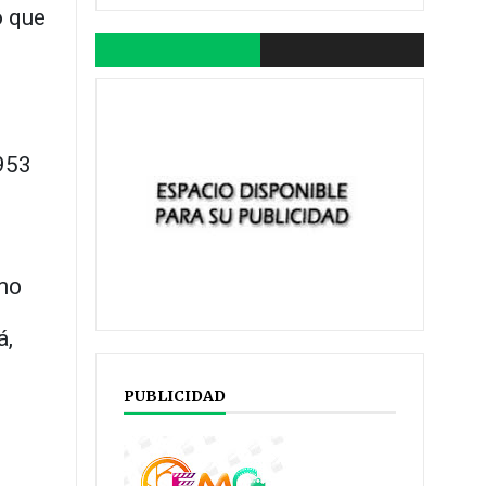
 que
,953
omo
á,
PUBLICIDAD