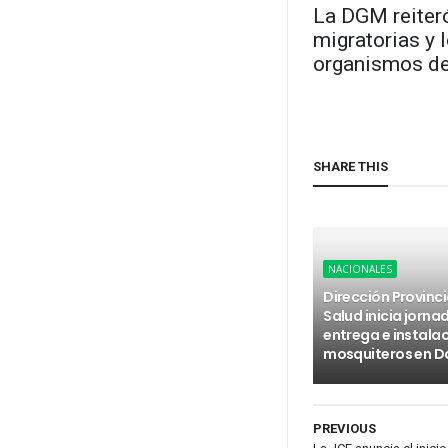
La DGM reiteró
migratorias y 
organismos de
SHARE THIS
NACIONALES
Dirección Provinci
Salud inicia jorna
entrega e instala
mosquiteros en D
PREVIOUS