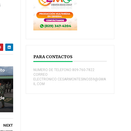
s
s
PARA CONTACTOS
ito
NUMERO DE TELEFONO:809-760-7822
CORREO
ELECTRONICO:CESARMONTESINOS59@GMA
IL.COM
o
 de
NEXT