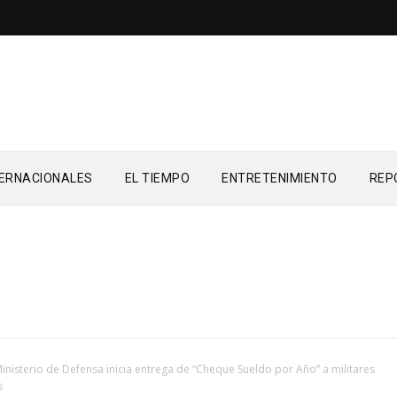
TERNACIONALES
EL TIEMPO
ENTRETENIMIENTO
REP
inisterio de Defensa inicia entrega de “Cheque Sueldo por Año” a militares
s