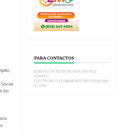
PARA CONTACTOS
egalo,
NUMERO DE TELEFONO:809-760-7822
CORREO
ELECTRONICO:CESARMONTESINOS59@GMA
 Social
IL.COM
r los
dera
as