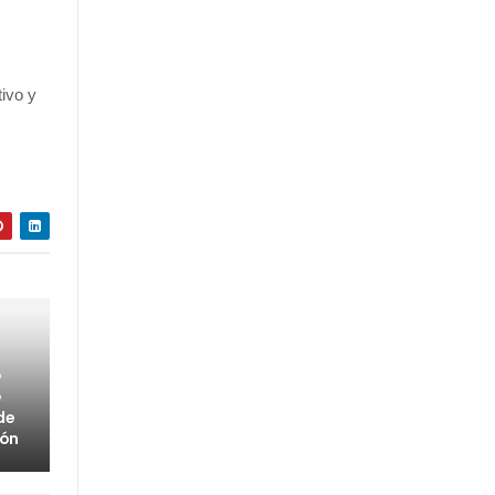
tivo y
e
e
de
bón