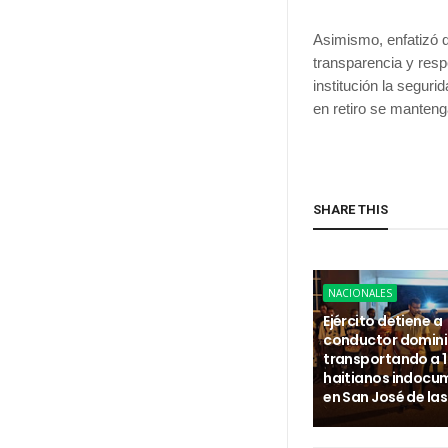
Asimismo, enfatizó q
transparencia y respe
institución la seguri
en retiro se manten
SHARE THIS
NACIONALES
Ejército detiene a
conductor domin
transportando a 
haitianos indoc
en San José de la