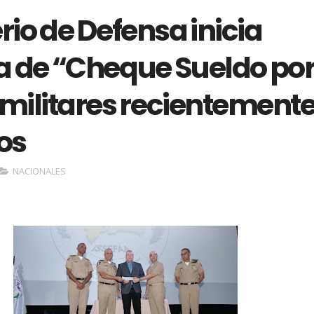
rio de Defensa inicia
a de “Cheque Sueldo po
 militares recientement
os
NACIONALES