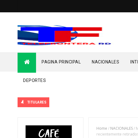
PAGINA PRINCIPAL
NACIONALES
IN
DEPORTES
TITULARES
Home
/
NACIONALES
/
M
recientemente retirado