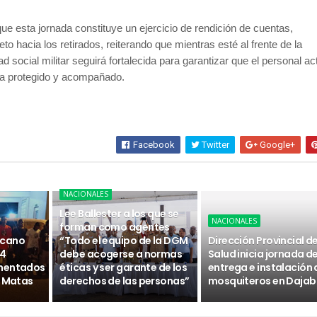
ue esta jornada constituye un ejercicio de rendición de cuentas,
to hacia los retirados, reiterando que mientras esté al frente de la
dad social militar seguirá fortalecida para garantizar que el personal ac
ga protegido y acompañado.
Facebook
Twitter
Google+
NACIONALES
Lee Ballester a los que se
NACIONALES
forman como agentes
icano
“Todo el equipo de la DGM
Dirección Provincial d
14
debe acogerse a normas
Salud inicia jornada d
umentados
éticas y ser garante de los
entrega e instalación 
s Matas
derechos de las personas”
mosquiteros en Daja