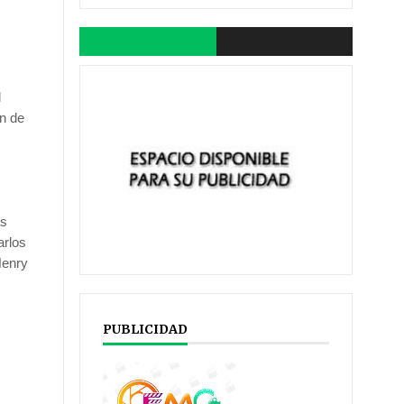
l
ón de
as
arlos
Henry
PUBLICIDAD