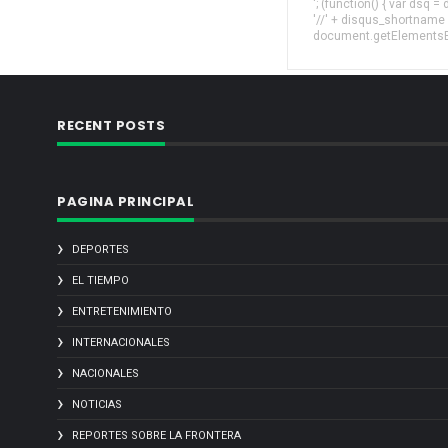
'; (function() { var dsq 
'//' + disqus_shortname
document.getElementsByT
RECENT POSTS
PAGINA PRINCIPAL
DEPORTES
EL TIEMPO
ENTRETENIMIENTO
INTERNACIONALES
NACIONALES
NOTICIAS
REPORTES SOBRE LA FRONTERA