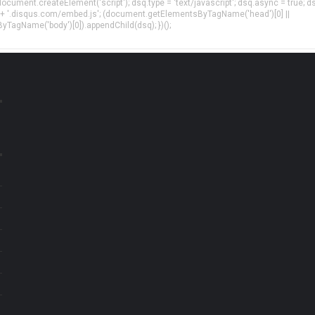
= document.createElement('script'); dsq.type = 'text/javascript'; dsq.async = true; d
 + '.disqus.com/embed.js'; (document.getElementsByTagName('head')[0] ||
agName('body')[0]).appendChild(dsq); })();