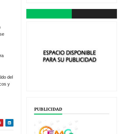
)
 se
ra
ldo del
icos y
PUBLICIDAD