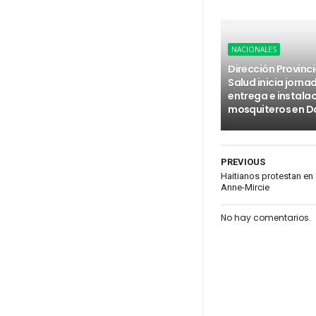
NACIONALES
Dirección Provinci
Salud inicia jorna
entrega e instala
mosquiteros en D
PREVIOUS
Haitianos protestan en f
Anne-Mircie
No hay comentarios.