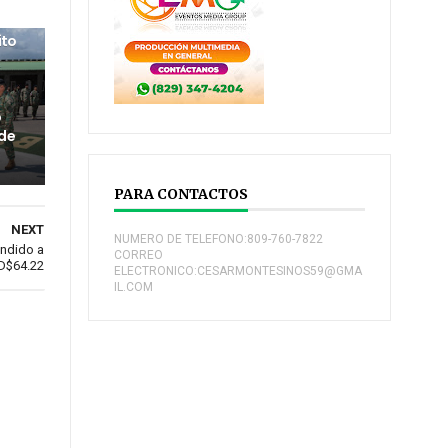
ito
o
 de
PARA CONTACTOS
NEXT
NUMERO DE TELEFONO:809-760-7822
endido a
CORREO
D$64.22
ELECTRONICO:CESARMONTESINOS59@GMA
IL.COM