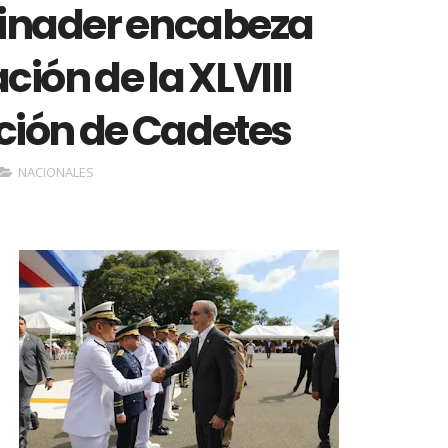
binader encabeza
ión de la XLVIII
ión de Cadetes
NACIONALES