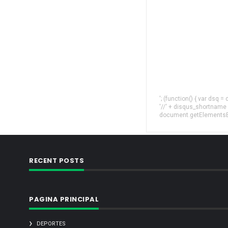
'; (function() { var dsq 
'//' + disqus_shortname
document.getElementsByT
RECENT POSTS
PAGINA PRINCIPAL
DEPORTES