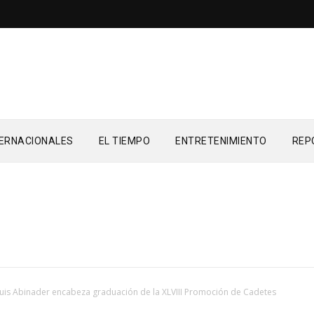
TERNACIONALES
EL TIEMPO
ENTRETENIMIENTO
REP
uis Abinader encabeza graduación de la XLVIII Promoción de Cadetes