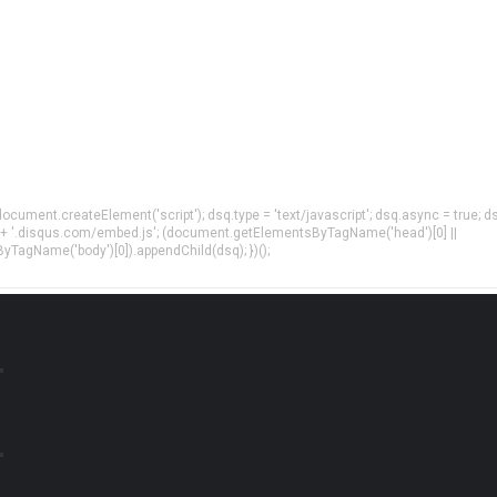
= document.createElement('script'); dsq.type = 'text/javascript'; dsq.async = true; d
 + '.disqus.com/embed.js'; (document.getElementsByTagName('head')[0] ||
agName('body')[0]).appendChild(dsq); })();