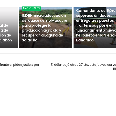
NACIONALES
NACIONALES
Comandante del Ejérc
INDRHI inicia adecuación
supervisa unidades,
del cauce del río Masacre
entrega tres puestos
al de
para proteger la
fronterizos y pone en
da de
producción agrícola y
funcionamiento nuev
ción de
recuperar la Laguna de
helipuerto en la Sierra
ajabón
Saladillo
Bahoruco
rontera; piden justicia por
El dólar bajó otros 27 cts; este jueves era v
R