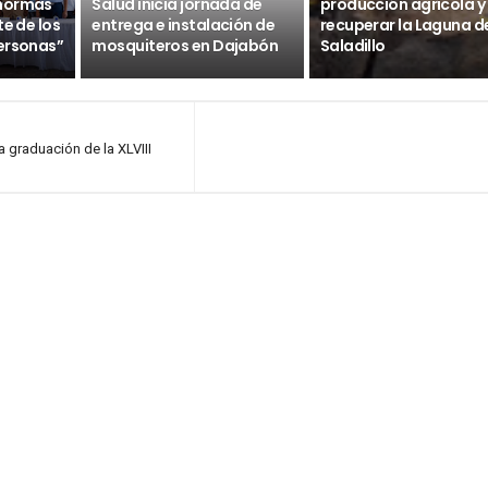
 normas
Salud inicia jornada de
producción agrícola y
te de los
entrega e instalación de
recuperar la Laguna d
ersonas”
mosquiteros en Dajabón
Saladillo
 graduación de la XLVIII