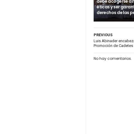
debe acogerse a
éticas y ser garan
derechos de las p
PREVIOUS
Luis Abinader encabeza
Promoción de Cadetes
No hay comentarios.