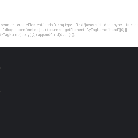
= document.createElement('script'); dsq.type = 'text/javascript'; dsq.async = true; d
 + '.disqus.com/embed.js'; (document.getElementsByTagName('head')[0] ||
agName('body')[0]).appendChild(dsq); })();