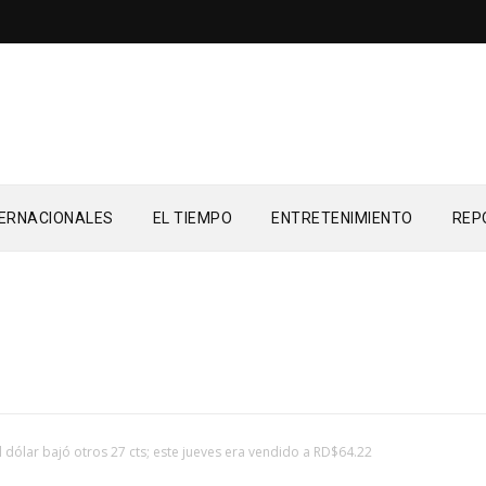
TERNACIONALES
EL TIEMPO
ENTRETENIMIENTO
REP
l dólar bajó otros 27 cts; este jueves era vendido a RD$64.22