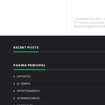
'; (function() { var dsq 
'//' + disqus_shortname
document.getElementsByT
RECENT POSTS
PAGINA PRINCIPAL
DEPORTES
EL TIEMPO
ENTRETENIMIENTO
INTERNACIONALES