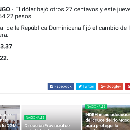
NGO
.- El dólar bajó otros 27 centavos y este juev
64.22 pesos.
al de la República Dominicana fijó el cambio de 
ra:
3.37
22.
Facebook
Twitter
Google+
NACIONALES
 que se
INDRHI inicia adecuac
NACIONALES
ntes
del cauce del río Masa
e la DGM
Dirección Provincial de
para proteger la