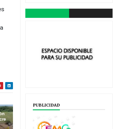
es
la
PUBLICIDAD
ión
cre