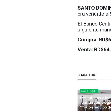
SANTO DOMI
era vendido a 
El Banco Centr
siguiente mane
Compra: RD$6
Venta: RD$64.
SHARE THIS
NACIONALES
Lee Ballester a los
forman como age
“Todo el equipo d