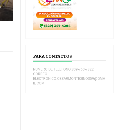
e
PARA CONTACTOS
NUMERO DE TELEFONO:809-760-7822
CORREO
ELECTRONICO:CESARMONTESINOS59@GMA
IL.COM