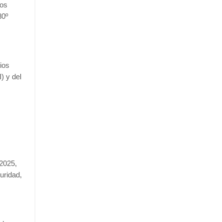
los
80º
ios
) y del
2025,
uridad,