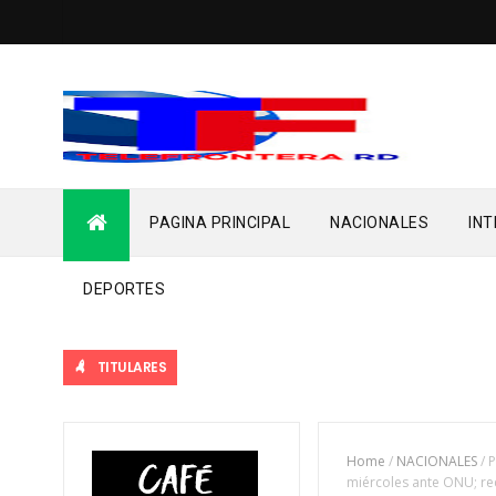
PAGINA PRINCIPAL
NACIONALES
IN
DEPORTES
TITULARES
Home
/
NACIONALES
/
P
miércoles ante ONU; re