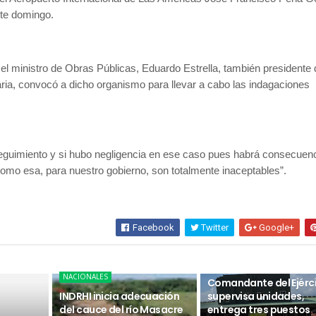
ste domingo.
l ministro de Obras Públicas, Eduardo Estrella, también presidente 
ria, convocó a dicho organismo para llevar a cabo las indagaciones
guimiento y si hubo negligencia en ese caso pues habrá consecuenc
omo esa, para nuestro gobierno, son totalmente inaceptables”.
Facebook
Twitter
Google+
NACIONALES
NACIONALES
Comandante del Ejérc
INDRHI inicia adecuación
supervisa unidades,
del cauce del río Masacre
entrega tres puestos