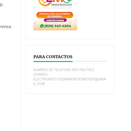
p.
Prensa
.
PARA CONTACTOS
NUMERO DE TELEFONO:809-760-7822
CORREO
ELECTRONICO:CESARMONTESINOS59@GMA
IL.COM