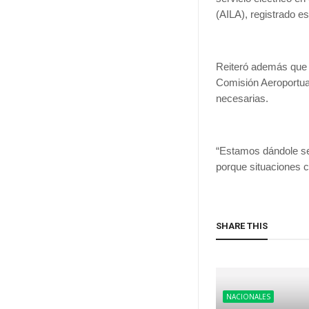
(AILA), registrado e
Reiteró además que e
Comisión Aeroportua
necesarias.
“Estamos dándole se
porque situaciones c
SHARE THIS
NACIONALES