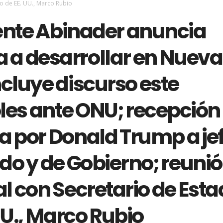
o de EE. UU., Marco Rubio
ente Abinader anuncia
 a desarrollar en Nueva
ncluye discurso este
les ante ONU; recepción
a por Donald Trump a je
do y de Gobierno; reuni
al con Secretario de Est
UU., Marco Rubio