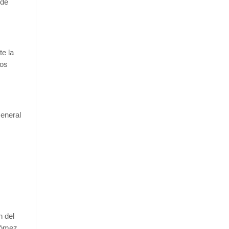
 de
te la
los
General
n del
 Gómez