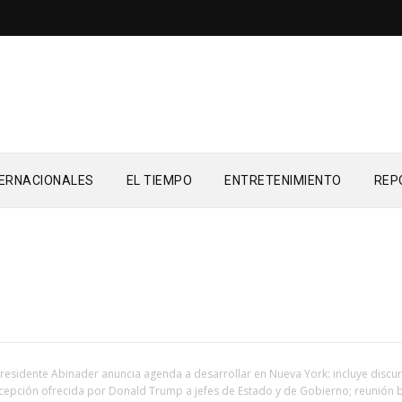
TERNACIONALES
EL TIEMPO
ENTRETENIMIENTO
REP
residente Abinader anuncia agenda a desarrollar en Nueva York: incluye discu
cepción ofrecida por Donald Trump a jefes de Estado y de Gobierno; reunión bi