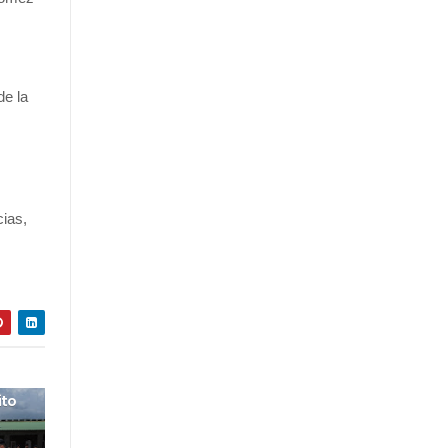
de la
ias,
ito