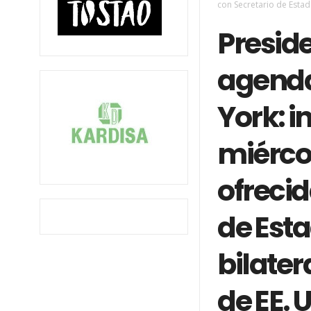
con Secretario de Estad
Presid
agenda
York: i
miérco
ofrecid
de Esta
bilater
de EE. 