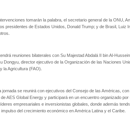
ntervenciones tomarán la palabra, el secretario general de la ONU, An
os presidentes de Estados Unidos, Donald Trump; y de Brasil, Luiz I
otros.
endrá reuniones bilaterales con Su Majestad Abdalá II bin Al-Hussei
u Dongyu, director ejecutivo de la Organización de las Naciones Un
y la Agricultura (FAO).
la jornada se reunirá con ejecutivos del Consejo de las Américas, con
de AES Global Energy y participará en un encuentro organizado por 
 líderes empresariales e inversionistas globales, donde además tend
l impulso del crecimiento económico en América Latina y el Caribe.