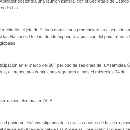
 Abinader sostendrá una reunión bilateral con el Secretario de Estado
rco Rubio.
mediodía, el jefe de Estado dominicano pronunciará su alocución an
las Naciones Unidas, donde expondrá la posición del país frente a 
globales.
ticipación en el marco del 80.º período de sesiones de la Asamblea 
as, el mandatario dominicano regresará al país el miércoles 24 de
nterrupción eléctrica en AILA
ue el gobierno está investigando de cerca las causas de la interrupció
en el Aeropuerto Internacional de Las Américas José Francisco Peña