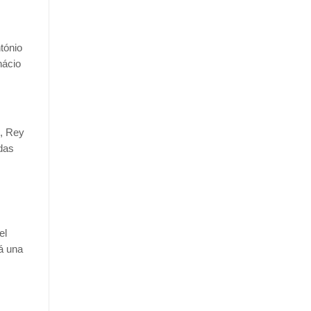
tónio
nácio
n, Rey
idas
el
rá una