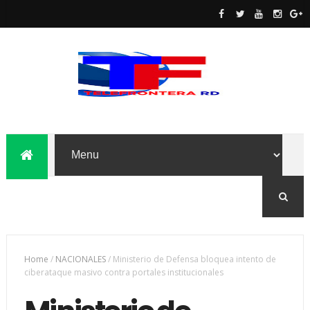
Home
/
NACIONALES
/
Ministerio de Defensa bloquea intento de
ciberataque masivo contra portales institucionales