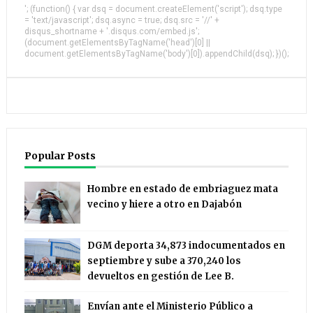
'; (function() { var dsq = document.createElement('script'); dsq.type
= 'text/javascript'; dsq.async = true; dsq.src = '//' +
disqus_shortname + '.disqus.com/embed.js';
(document.getElementsByTagName('head')[0] ||
document.getElementsByTagName('body')[0]).appendChild(dsq); })();
Popular Posts
Hombre en estado de embriaguez mata
vecino y hiere a otro en Dajabón
DGM deporta 34,873 indocumentados en
septiembre y sube a 370,240 los
devueltos en gestión de Lee B.
Envían ante el Ministerio Público a