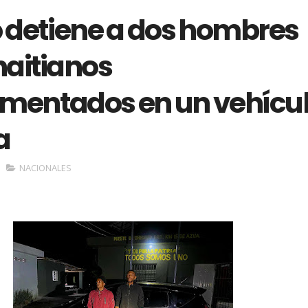
o detiene a dos hombres
haitianos
mentados en un vehícu
a
NACIONALES