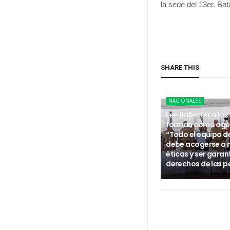
la sede del 13er. Ba
SHARE THIS
NACIONALES
Lee Ballester a los
forman como age
“Todo el equipo d
debe acogerse a
éticas y ser garan
derechos de las p