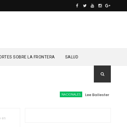
ORTES SOBRE LA FRONTERA
SALUD
NACIONALES
Lee Ballester a los que s
o en