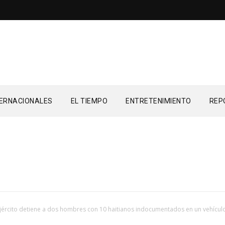
TERNACIONALES
EL TIEMPO
ENTRETENIMIENTO
REP
jército detiene a dos hombres con 10 haitianos indocumentados en un vehícul