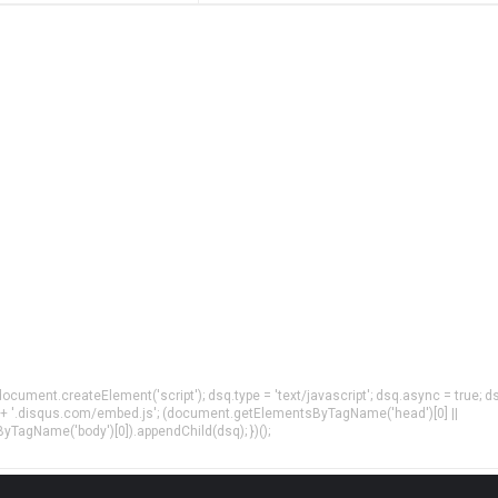
= document.createElement('script'); dsq.type = 'text/javascript'; dsq.async = true; d
 + '.disqus.com/embed.js'; (document.getElementsByTagName('head')[0] ||
agName('body')[0]).appendChild(dsq); })();