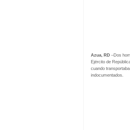
Azua, RD
–Dos homb
Ejército de Repúbli
cuando transportaban
indocumentados.