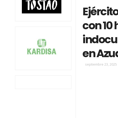
Ejércit
con 10 
indocu
en Azu
septiembre 23, 2025