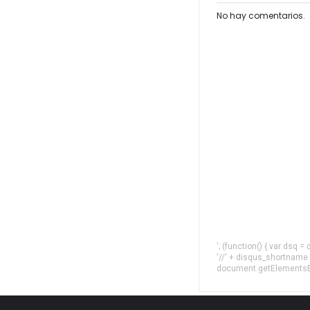
No hay comentarios.
'; (function() { var dsq 
'//' + disqus_shortname
document.getElementsByT