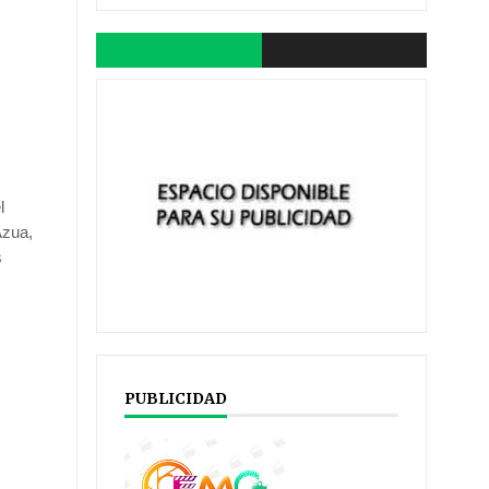
l
Azua,
s
PUBLICIDAD