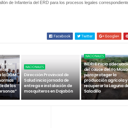
tallón de Infantería del ERD para los procesos legales correspondient
Facebook
Twitter
Google+
NACIONALES
 que se
INDRHI inicia adecuac
NACIONALES
ntes
del cauce del río Masa
e la DGM
Dirección Provincial de
para proteger la
 normas
Salud inicia jornada de
producción agrícola y
te de los
entrega e instalación de
recuperar la Laguna d
ersonas”
mosquiteros en Dajabón
Saladillo