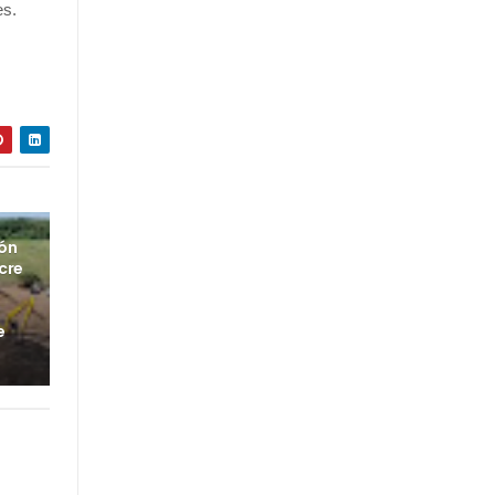
es.
ión
cre
e