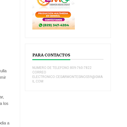
PARA CONTACTOS
NUMERO DE TELEFONO:809-760-7822
ulla
CORREO
imir
ELECTRONICO:CESARMONTESINOS59@GMA
IL.COM
ar,
a los
odia a