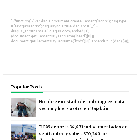
'; (function() { var dsq = document.createElement('script'); dsq.type
= 'text/javascript'; dsq.async = true; dsq.src = '//' +
disqus_shortname + '.disqus.com/embed.js';
(document.getElementsByTagName('head')[0] ||
document.getElementsByTagName('body')[0]).appendChild(dsq); })();
Popular Posts
Hombre en estado de embriaguez mata
vecino y hiere a otro en Dajabón
DGM deporta 34,873 indocumentados en
septiembre y sube a 370,240 los