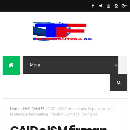
Home
/
NACIONALES
/
CAID e ISM firman acuerdo para fortalecer
la atención terapéutica infantil en Santiago Rodríguez