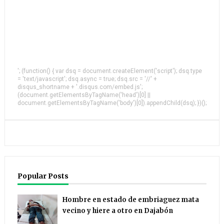
'; (function() { var dsq = document.createElement('script'); dsq.type
= 'text/javascript'; dsq.async = true; dsq.src = '//' +
disqus_shortname + '.disqus.com/embed.js';
(document.getElementsByTagName('head')[0] ||
document.getElementsByTagName('body')[0]).appendChild(dsq); })();
Popular Posts
Hombre en estado de embriaguez mata
vecino y hiere a otro en Dajabón