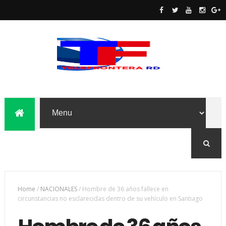
Home
/
NACIONALES
/
Hombre de 36 años fallece en
circunstancias no esclarecidas dentro de su vehículo en Santiago