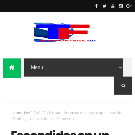
Home
/
NACIONALES
/
Escondidos en un minibús ocupan más de
49 mil cigarrillos ilícitos en Montecristi