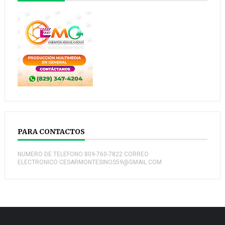
PARA CONTACTOS
NUMERO DE TELEFONO:809-760-7822 CORREO
ELECTRONICO:CESARMONTESINOS59@GMAIL.COM