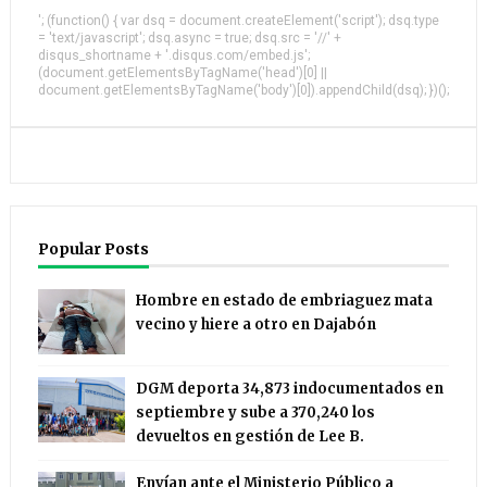
'; (function() { var dsq = document.createElement('script'); dsq.type
= 'text/javascript'; dsq.async = true; dsq.src = '//' +
disqus_shortname + '.disqus.com/embed.js';
(document.getElementsByTagName('head')[0] ||
document.getElementsByTagName('body')[0]).appendChild(dsq); })();
Popular Posts
Hombre en estado de embriaguez mata
vecino y hiere a otro en Dajabón
DGM deporta 34,873 indocumentados en
septiembre y sube a 370,240 los
devueltos en gestión de Lee B.
Envían ante el Ministerio Público a