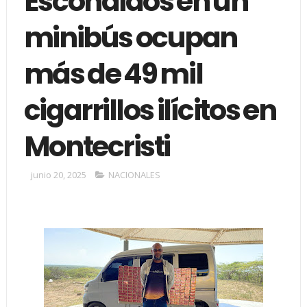
Escondidos en un
minibús ocupan
más de 49 mil
cigarrillos ilícitos en
Montecristi
junio 20, 2025
NACIONALES