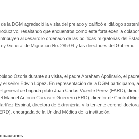
.
ar de la DGM agradeció la visita del prelado y calificó el diálogo sosten
oductivo, resaltando que encuentros como este fortalecen la colabo
contribuyen al desarrollo ordenado de las políticas migratorias del Esta
ey General de Migración No. 285-04 y las directrices del Gobierno
ispo Ozoria durante su visita, el padre Abraham Apolinario, el padr
el señor Edwin López. En representación de la DGM participaron,
 el general de brigada piloto Juan Carlos Vicente Pérez (FARD), direc
onel Manuel Antonio Carrasco Guerrero (ERD), director de Control Migr
aríñez Espinal, directora de Extranjería, y la teniente coronel doctora
D), encargada de la Unidad Médica de la institución.
nicaciones