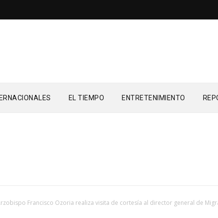
TERNACIONALES
EL TIEMPO
ENTRETENIMIENTO
REP
rzobispo Francisco Ozoria realiza visita de cortesía al director general de Mig