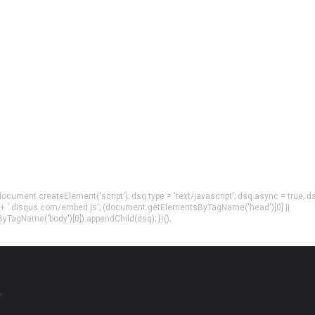
= document.createElement('script'); dsq.type = 'text/javascript'; dsq.async = true; d
 + '.disqus.com/embed.js'; (document.getElementsByTagName('head')[0] ||
agName('body')[0]).appendChild(dsq); })();