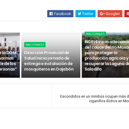
Facebook
Twitter
Google+
NACIONALES
 que se
INDRHI inicia adecuac
NACIONALES
ntes
del cauce del río Masa
e la DGM
Dirección Provincial de
para proteger la
 normas
Salud inicia jornada de
producción agrícola y
te de los
entrega e instalación de
recuperar la Laguna d
ersonas”
mosquiteros en Dajabón
Saladillo
Escondidos en un minibús ocupan más d
cigarrillos ilícitos en Mo