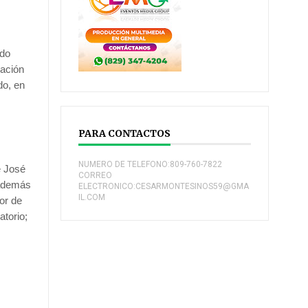
ido
ración
do, en
PARA CONTACTOS
NUMERO DE TELEFONO:809-760-7822
e José
CORREO
 además
ELECTRONICO:CESARMONTESINOS59@GMA
IL.COM
tor de
atorio;