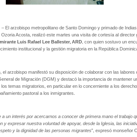
. – El arzobispo metropolitano de Santo Domingo y primado de Indias
zoria Acosta, realizó este martes una visita de cortesía al director 
mirante Luis Rafael Lee Ballester, ARD
, con quien sostuvo un enc
ecimiento institucional y la gestión migratoria en la República Dominic
, el arzobispo manifestó su disposición de colaborar con las labores
n General de Migración (DGM) y destacó la importancia de mantener u
e los temas migratorios, en particular en lo concerniente a los derech
ñamiento pastoral a los inmigrantes.
e a un interés por acercarnos a conocer de primera mano el trabajo q
ión y expresar nuestra voluntad de apoyar, desde la Iglesia, las iniciat
espeto y la dignidad de las personas migrantes
”, expresó monseñor O