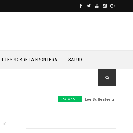
ORTES SOBRE LA FRONTERA
SALUD
NACIONALES
Lee Ballester a los que se 
ración