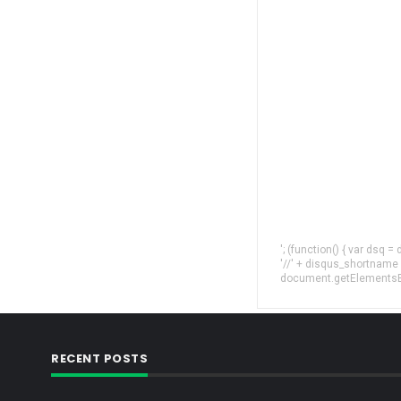
'; (function() { var dsq 
'//' + disqus_shortname
document.getElementsByT
RECENT POSTS