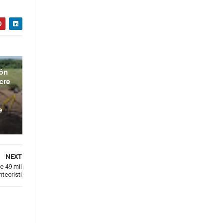
ión
cre
e
NEXT
e 49 mil
ntecristi