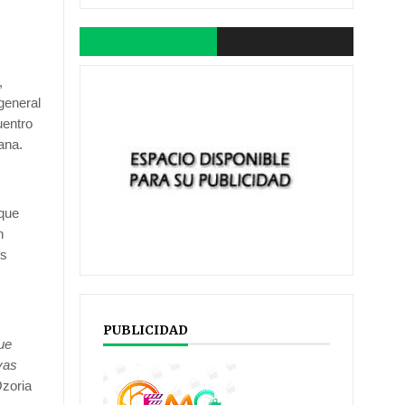
,
general
uentro
ana.
 que
n
os
PUBLICIDAD
ue
ivas
zoria