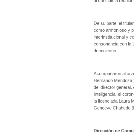
al concluir la reunión
De su parte, el titul
como armonioso y pr
interinstitucional y 
consonancia con la L
dominicano.
Acompañaron al arzob
Hernando Mendoza y 
del director general,
Inteligencia; el cor
la licenciada Laura M
Geneeve Chahede (ER
Dirección de Comu