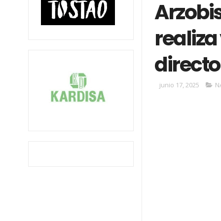
Arzobi
realiza 
directo
junio 17, 2025
N