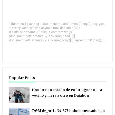
'; (function() { var dsq = document.createElement('script'); dsq.type
= 'text/javascript'; dsq.async = true; dsq.src = '//' +
disqus_shortname + '.disqus.com/embed.js';
(document.getElementsByTagName('head')[0] ||
document.getElementsByTagName('body')[0]).appendChild(dsq); })();
Popular Posts
Hombre en estado de embriaguez mata
vecino y hiere a otro en Dajabón
DGM deporta 34,873 indocumentados en