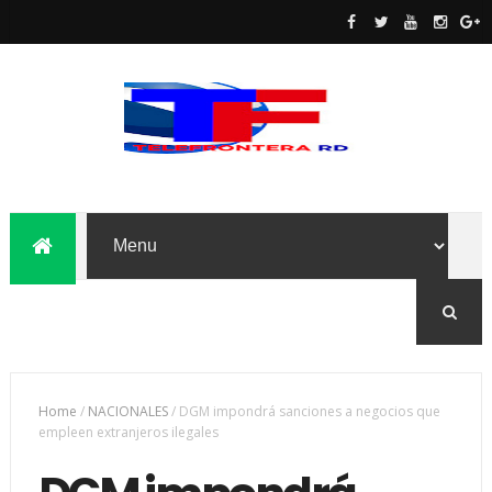
Home
/
NACIONALES
/
DGM impondrá sanciones a negocios que
empleen extranjeros ilegales