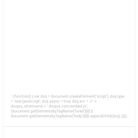
'; (function() { var dsq = document.createElement('script'); dsq.type
= 'text/javascript'; dsq.async = true; dsq.src = '//' +
disqus_shortname + '.disqus.com/embed.js';
(document.getElementsByTagName('head')[0] ||
document.getElementsByTagName('body')[0]).appendChild(dsq); })();