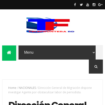
Home
/
NACIONALES
/
Dirección General de Migración dispone
investigar Agente por obstaculizar labor de periodista.