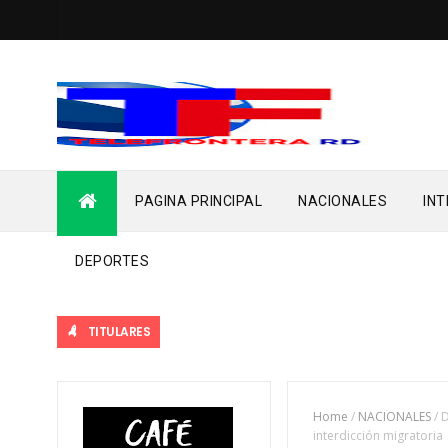
PAGINA PRINCIPAL
NACIONALES
IN
DEPORTES
TITULARES
Home
/
NACIONALES
/
D
interdicción migratoria