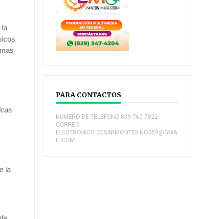
 la
sicos
ormas
PARA CONTACTOS
icas
NUMERO DE TELEFONO:809-760-7822
CORREO
ELECTRONICO:CESARMONTESINOS59@GMA
IL.COM
e la
 de