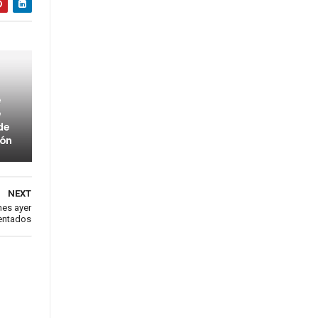
e
e
de
bón
NEXT
nes ayer
mentados