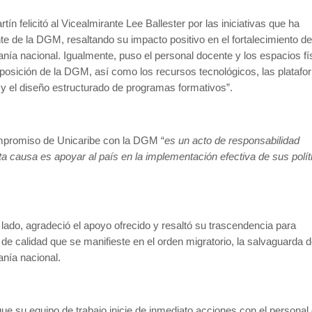
rtín felicitó al Vicealmirante Lee Ballester por las iniciativas que ha
te de la DGM, resaltando su impacto positivo en el fortalecimiento de
anía nacional. Igualmente, puso el personal docente y los espacios fí
posición de la DGM, así como los recursos tecnológicos, las plataf
y el diseño estructurado de programas formativos”.
mpromiso de Unicaribe con la DGM “
es un acto de responsabilidad
sta causa es apoyar al país en la implementación efectiva de sus polít
u lado, agradeció el apoyo ofrecido y resaltó su trascendencia para
 de calidad que se manifieste en el orden migratorio, la salvaguarda d
anía nacional.
e su equipo de trabajo inicie de inmediato acciones con el personal