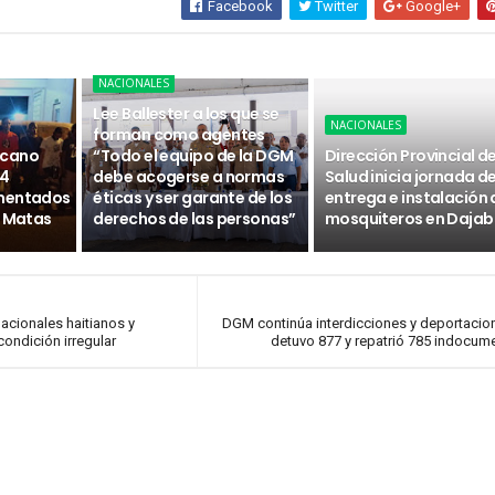
Facebook
Twitter
Google+
NACIONALES
Lee Ballester a los que se
NACIONALES
forman como agentes
icano
“Todo el equipo de la DGM
Dirección Provincial d
14
debe acogerse a normas
Salud inicia jornada d
umentados
éticas y ser garante de los
entrega e instalación 
s Matas
derechos de las personas”
mosquiteros en Daja
acionales haitianos y
DGM continúa interdicciones y deportacio
condición irregular
detuvo 877 y repatrió 785 indocu