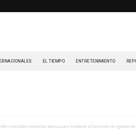
TERNACIONALES
EL TIEMPO
ENTRETENIMIENTO
REP
GM y Unicaribe consolidan alianza para fortalecer la formación de agentes de