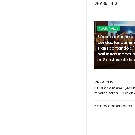
SHARE THIS
NACIONALES
Ejército detiene a
conductor domin
transportando a 
haitianos indoc
en San José de la
PREVIOUS
La DGM detiene 1,442 n
repatría otros 1,892 en 
No hay comentarios.