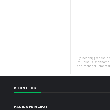
'; (function() { var dsq 
'//' + disqus_shortname
document.getElementsByT
RECENT POSTS
PAGINA PRINCIPAL