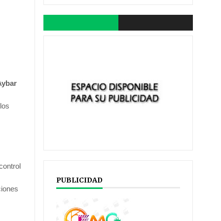
Aybar
los
control
PUBLICIDAD
ciones