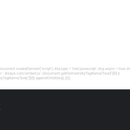
= document.createElement('script'); dsq.type = 'text/javascript'; dsq.async = true; d
 + '.disqus.com/embed.js'; (document.getElementsByTagName('head')[0] ||
agName('body')[0]).appendChild(dsq); })();