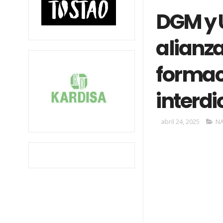
DGM y 
alianza
formac
interdi
abril 24, 2025
N