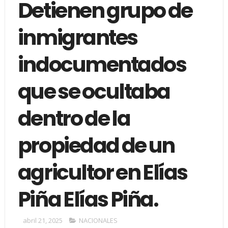
Detienen grupo de
inmigrantes
indocumentados
que se ocultaba
dentro de la
propiedad de un
agricultor en Elías
Piña Elías Piña.
abril 21, 2025
NACIONALES