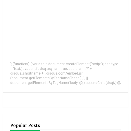
'; (function() { var dsq = document.createElement('script'); dsq.type
= 'text/javascript'; dsq.async = true; dsq.src = '//' +
disqus_shortname + '.disqus.com/embed.js';
(document.getElementsByTagName('head')[0] ||
document.getElementsByTagName('body')[0]).appendChild(dsq); })();
Popular Posts