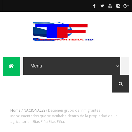
Home
/
NACIONALES
/
Detienen grupo de inmigrantes
indocumentados que se ocultaba dentro de la propiedad de un
agricultor en Elías Piña Elías Piña.