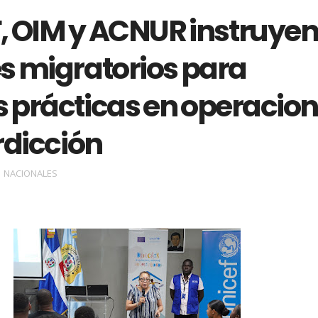
, OIM y ACNUR instruye
s migratorios para
 prácticas en operacio
rdicción
NACIONALES