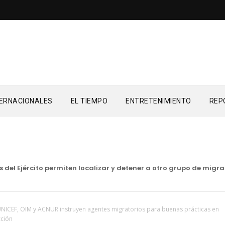
TERNACIONALES
EL TIEMPO
ENTRETENIMIENTO
REP
Ejército permiten localizar y detener a otro grupo de migrante
NICEF, OIM y ACNUR instruyen agentes migratorios para buenas prácticas en
cción