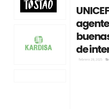
UNICEF
agente
buenas
de inte
febrero 28, 2025