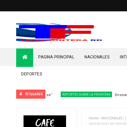
PAGINA PRINCIPAL
NACIONALES
IN
DEPORTES
TITULARES
REPORTES SOBRE LA FRONTERA
Drones del 
Home
/
NACIONALES
/
U
operaciones de interdi