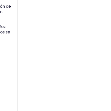
ión de
ón
ñez
ios se