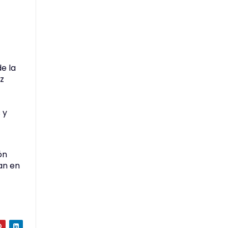
e la
ez
 y
ón
an en