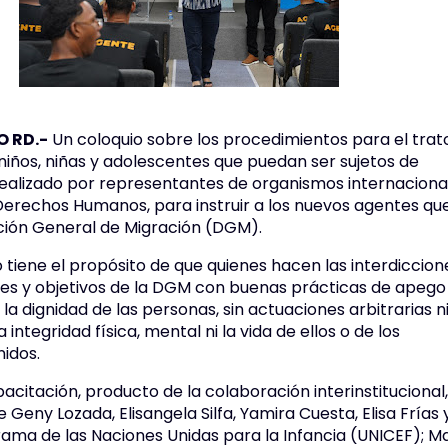
 RD.-
Un coloquio sobre los procedimientos para el trat
niños, niñas y adolescentes que puedan ser sujetos de
 realizado por representantes de organismos internaciona
 Derechos Humanos, para instruir a los nuevos agentes qu
ción General de Migración (DGM).
 tiene el propósito de que quienes hacen las interdiccion
es y objetivos de la DGM con buenas prácticas de apego 
 la dignidad de las personas, sin actuaciones arbitrarias n
 integridad física, mental ni la vida de ellos o de los
nidos.
acitación, producto de la colaboración interinstitucional
 Geny Lozada, Elisangela Silfa, Yamira Cuesta, Elisa Frías 
rama de las Naciones Unidas para la Infancia (UNICEF); M