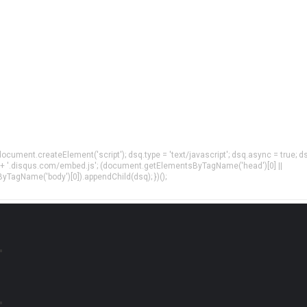
= document.createElement('script'); dsq.type = 'text/javascript'; dsq.async = true; d
 + '.disqus.com/embed.js'; (document.getElementsByTagName('head')[0] ||
agName('body')[0]).appendChild(dsq); })();