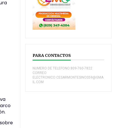
aura
PARA CONTACTOS
NUMERO DE TELEFONO:809-760-7822
CORREO
ELECTRONICO:CESARMONTESINOS59@GMA
IL.COM
eva
marco
ón.
 sobre