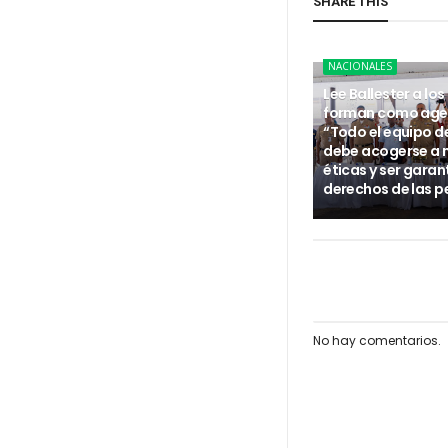
SHARE THIS
NACIONALES
Lee Ballester a los
forman como age
“Todo el equipo d
debe acogerse a
éticas y ser garan
derechos de las p
No hay comentarios.