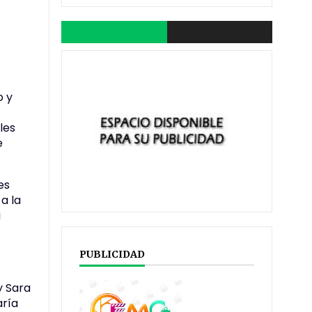
o y
les
e
es
a la
i
PUBLICIDAD
,
y Sara
aría