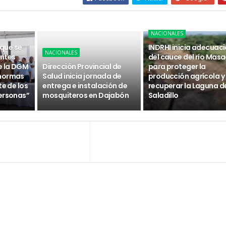
NACIONALES
 que se
INDRHI inicia adecuac
NACIONALES
ntes
del cauce del río Masa
e la DGM
Dirección Provincial de
para proteger la
 normas
Salud inicia jornada de
producción agrícola y
te de los
entrega e instalación de
recuperar la Laguna d
ersonas”
mosquiteros en Dajabón
Saladillo