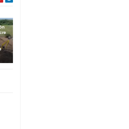
ión
cre
e