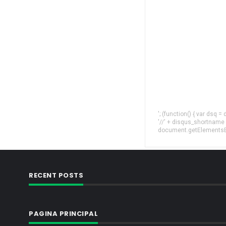
'; (function() { var dsq 
'//' + disqus_shortname
document.getElementsByT
RECENT POSTS
PAGINA PRINCIPAL