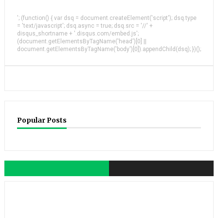
'; (function() { var dsq = document.createElement('script'); dsq.type
= 'text/javascript'; dsq.async = true; dsq.src = '//' +
disqus_shortname + '.disqus.com/embed.js';
(document.getElementsByTagName('head')[0] ||
document.getElementsByTagName('body')[0]).appendChild(dsq); })();
Popular Posts