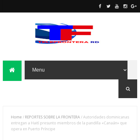
Home
/
REPORTES SOBRE LA FRONTERA
/
Autoridades dominicanas
entregan a Haití presunto miembros de la pandilla «Canaán» que
opera en Puerto Príncipe