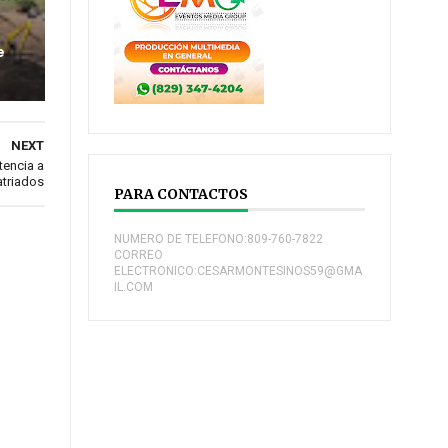
e
NEXT
tencia a
triados
PARA CONTACTOS
NUMERO DE TELEFONO:809-760-7822
CORREO
ELECTRONICO:CESARMONTESINOS59@GMA
IL.COM