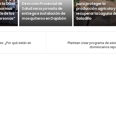
e la DGM
Dirección Provincial de
para proteger la
 normas
Salud inicia jornada de
producción agrícola y
te de los
entrega e instalación de
recuperar la Laguna d
ersonas”
mosquiteros en Dajabón
Saladillo
es: ¿Por qué están en
Plantean crear programa de asis
dominicanos repa