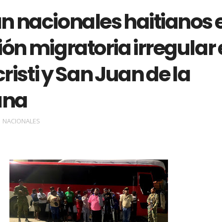
n nacionales haitianos 
ón migratoria irregular
isti y San Juan de la
ana
NACIONALES