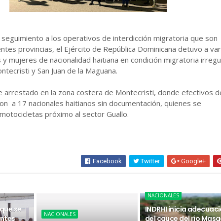
n seguimiento a los operativos de interdicción migratoria que son
entes provincias, el Ejército de República Dominicana detuvo a var
 mujeres de nacionalidad haitiana en condición migratoria irregu
ontecristi y San Juan de la Maguana.
 arrestado en la zona costera de Montecristi, donde efectivos d
ron a 17 nacionales haitianos sin documentación, quienes se
otocicletas próximo al sector Guallo.
Facebook
Twitter
Google+
NACIONALES
 que se
INDRHI inicia adecuac
NACIONALES
ntes
del cauce del río Masa