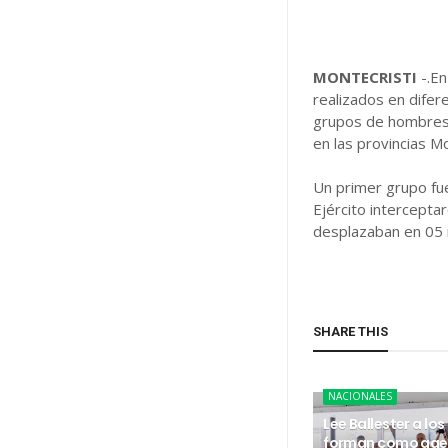
MONTECRISTI
-.E
realizados en difer
grupos de hombres y
en las provincias M
Un primer grupo fue
Ejército intercepta
desplazaban en 05 m
SHARE THIS
NACIONALES
Lee Ballester a los
forman como age