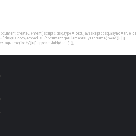
= document.createElement('script'); dsq.type = 'text/javascript'; dsq.async = true; d
 + '.disqus.com/embed.js'; (document.getElementsByTagName('head')[0] ||
agName('body')[0]).appendChild(dsq); })();