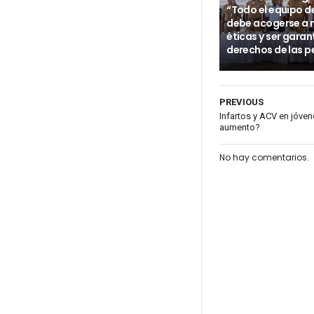
“Todo el equipo d
debe acogerse a
éticas y ser garan
derechos de las p
PREVIOUS
Infartos y ACV en jóven
aumento?
No hay comentarios.