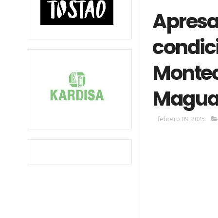
Apresa
condici
Montecr
Magu
febrero 09, 2025