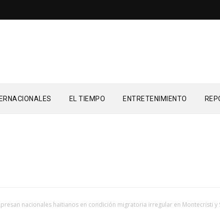
TERNACIONALES
EL TIEMPO
ENTRETENIMIENTO
REP
presan nacionales haitianos en condición migratoria irregular en Montecristi y 