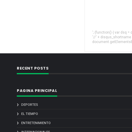
'; (function() { var dsq 
'//' + disqus_shortname
document.getElementsByT
RECENT POSTS
PAGINA PRINCIPAL
DEPORTES
EL TIEMPO
ENTRETENIMIENTO