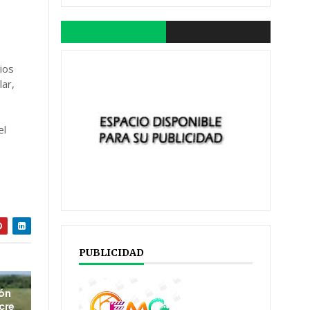
ios
lar,
el
PUBLICIDAD
ión
cre