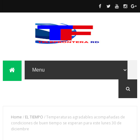
Home
/
EL TIEMPO
/
Temperaturas agradables acompañadas de
condiciones de buen tiempo se esperan para este lunes 30 de
diciembre