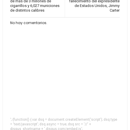
de más de 3 millones de
fallecimiento del expresidente
cigarrillos y 6,027 municiones
de Estados Unidos, Jimmy
de distintos calibres
Carter
No hay comentarios.
'; (function() { var dsq = document.createElement('script'); dsq.type
= 'text/javascript'; dsq.async = true; dsq.src = '//' +
disqus_shortname + '.disqus.com/embed.js';