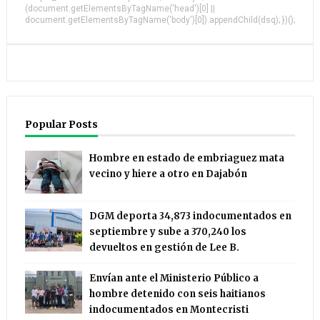
(document.getElementsByTagName('head')[0] ||
document.getElementsByTagName('body')[0]).appendChild(dsq); })();
Popular Posts
Hombre en estado de embriaguez mata
vecino y hiere a otro en Dajabón
DGM deporta 34,873 indocumentados en
septiembre y sube a 370,240 los
devueltos en gestión de Lee B.
Envían ante el Ministerio Público a
hombre detenido con seis haitianos
indocumentados en Montecristi