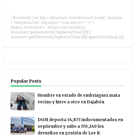
'; (function() { var dsq = document.createElement('script'); dsq.type
= 'text/javascript'; dsq.async = true; dsq.src = '//' +
disqus_shortname + '.disqus.com/embed.js';
(document.getElementsByTagName('head')[0] ||
document.getElementsByTagName('body')[0]).appendChild(dsq); })();
Popular Posts
Hombre en estado de embriaguez mata
vecino y hiere a otro en Dajabón
DGM deporta 34,873 indocumentados en
septiembre y sube a 370,240 los
devueltos en gestión de Lee B.