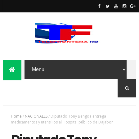
Home
/
NACIONALES
/
Diputado Tony Bengoa entrega
medicamentos y utensilios al Hospital público de Dajabon.