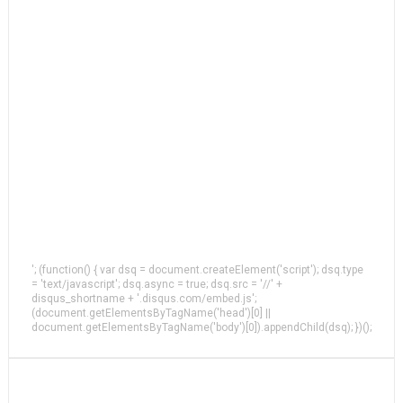
'; (function() { var dsq = document.createElement('script'); dsq.type
= 'text/javascript'; dsq.async = true; dsq.src = '//' +
disqus_shortname + '.disqus.com/embed.js';
(document.getElementsByTagName('head')[0] ||
document.getElementsByTagName('body')[0]).appendChild(dsq); })();