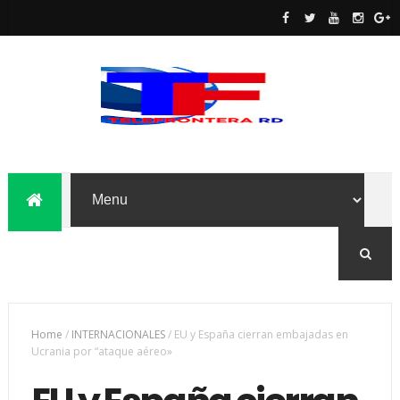
Home
/
INTERNACIONALES
/
EU y España cierran embajadas en
Ucrania por “ataque aéreo»