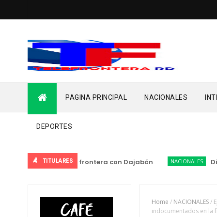
PAGINA PRINCIPAL
NACIONALES
IN
DEPORTES
TITULARES
documentados en la frontera con Dajabón
NACIONALES
Direcci
Home
/
NACIONALES
/
E
indocumentados en la f