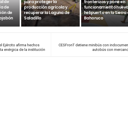
al de
para proteger la
fronterizos y pone en
da de
producción agrícola y
funcionamiento nuev
ción de
recuperar la Laguna de
helipuerto en la Sierra
ajabón
Saladillo
Bahoruco
 Ejército afirma hechos
CESFronT detiene minibús con indocumen
ta enérgica de la institución
autobús con mercancía