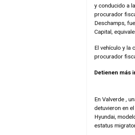
y conducido a l
procurador fisca
Deschamps, fue 
Capital, equival
El vehículo y la
procurador fisca
Detienen más i
En Valverde , un
detuvieron en e
Hyundai, modelo
estatus migratori