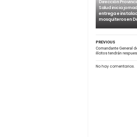
Dirección Provinci
Salud inicia jorna
entrega e instala
mosquiteros en D
PREVIOUS
Comandante General del
ilícitos tendrán respues
No hay comentarios.