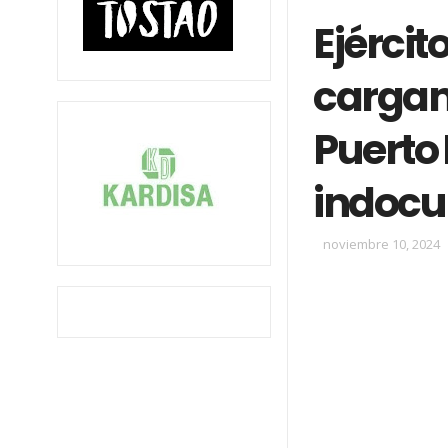
Ejérci
cargam
Puerto
indocu
noviembre 10, 2024