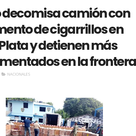
to decomisa camión con
ento de cigarrillos en
 Plata y detienen más
mentados en la fronter
NACIONALES