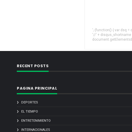
'; (function() { var dsq 
'//' + disqus_shortname
document.getElementsByT
RECENT POSTS
PAGINA PRINCIPAL
DEPORTES
EL TIEMPO
ENTRETENIMIENTO
INTERNACIONALES