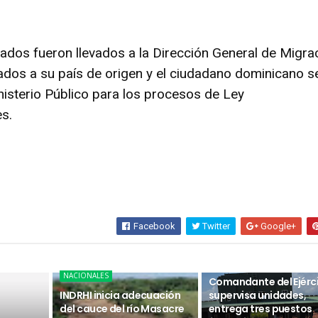
dos fueron llevados a la Dirección General de Migra
iados a su país de origen y el ciudadano dominicano s
nisterio Público para los procesos de Ley
s.
Facebook
Twitter
Google+
NACIONALES
NACIONALES
Comandante del Ejérc
INDRHI inicia adecuación
supervisa unidades,
del cauce del río Masacre
entrega tres puestos