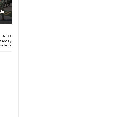
o
 de
NEXT
tados y
 ilícita