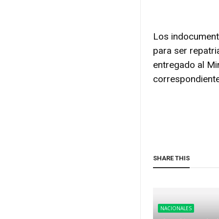
Los indocumenta
para ser repatr
entregado al Mi
correspondiente
SHARE THIS
NACIONALES