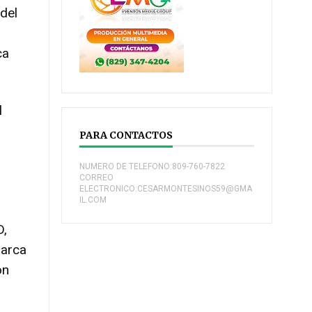
del
ca
l
PARA CONTACTOS
NUMERO DE TELEFONO:809-760-7822
CORREO
ELECTRONICO:CESARMONTESINOS59@GMA
IL.COM
D,
marca
on