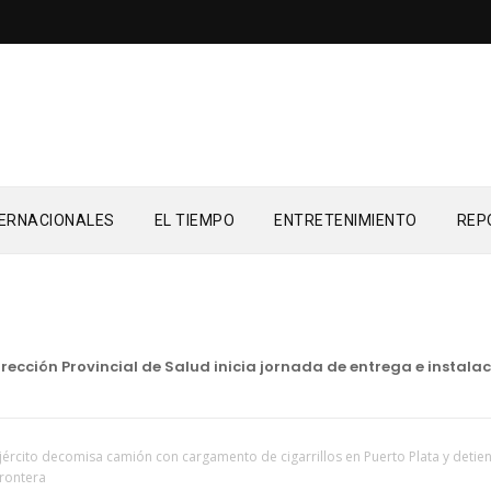
TERNACIONALES
EL TIEMPO
ENTRETENIMIENTO
REP
ón Provincial de Salud inicia jornada de entrega e instalación 
jército decomisa camión con cargamento de cigarrillos en Puerto Plata y deti
rontera