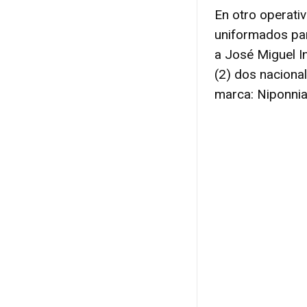
En otro operativ
uniformados par
a José Miguel I
(2) dos naciona
marca: Niponnia,