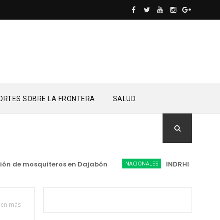
ORTES SOBRE LA FRONTERA
SALUD
de mosquiteros en Dajabón
NACIONALES
INDRHI inicia adecuac
enen más