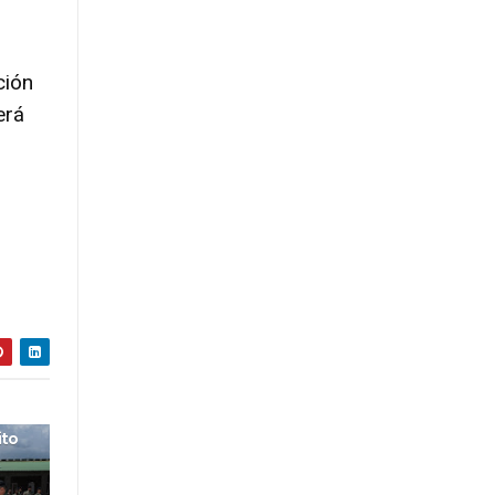
ción
erá
ito