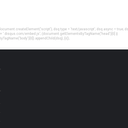
= document.createElement('script'); dsq.type = 'text/javascript'; dsq.async = true; d
 + '.disqus.com/embed.js'; (document.getElementsByTagName('head')[0] ||
agName('body')[0]).appendChild(dsq); })();