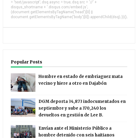
= 'text/javascript'; dsq.async = true; dsq.src = '//' +
disqus_shortname + '.disqus.com/embed.js';
(document.getElementsByTagName('head')[0] ||
document.getElementsByTagName('body')[0]).appendChild(dsq); })();
Popular Posts
Hombre en estado de embriaguez mata
vecino y hiere a otro en Dajabón
DGM deporta 34,873 indocumentados en
septiembre y sube a 370,240 los
devueltos en gestión de Lee B.
Envían ante el Ministerio Público a
hombre detenido con seis haitianos