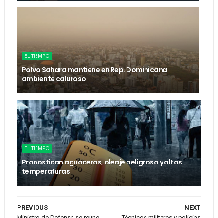
EL TIEMPO
Polvo Sahara mantiene en Rep. Dominicana
ambiente caluroso
EL TIEMPO
Pronostican aguaceros, oleaje peligroso y altas
temperaturas
PREVIOUS
NEXT
Ministro de Defensa se reúne
Técnicos militares y policías