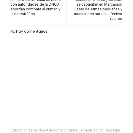
con autoridades de la DNCD
se capacitan en Marcación
abordan combate al crimen y
Láser de Armas pequeñas y
el narcotráfico.
municiones para su efectivo
rastreo
No hay comentarios.
'; (function() { var dsq = document.createElement('script'); dsq.type