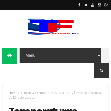
Home
/
EL TIEMPO
/
Temperaturas calurosas y lluvias en provincias
de RD este sábado