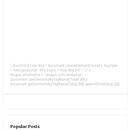
'; (function() { var dsq = document.createElement('script'); dsq.type
= 'text/javascript'; dsq.async = true; dsq.src = '//' +
disqus_shortname + '.disqus.com/embed.js';
(document.getElementsByTagName('head')[0] ||
document.getElementsByTagName('body')[0]).appendChild(dsq); })();
Popular Posts