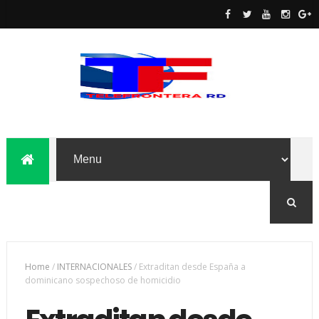
Home
/
INTERNACIONALES
/
Extraditan desde España a
dominicano sospechoso de homicidio