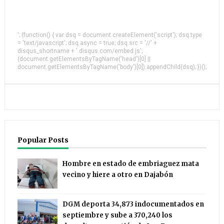
'; (function() { var dsq = document.createElement('script'); dsq.type
= 'text/javascript'; dsq.async = true; dsq.src = '//' +
disqus_shortname + '.disqus.com/embed.js';
(document.getElementsByTagName('head')[0] ||
document.getElementsByTagName('body')[0]).appendChild(dsq); })();
Popular Posts
Hombre en estado de embriaguez mata
vecino y hiere a otro en Dajabón
DGM deporta 34,873 indocumentados en
septiembre y sube a 370,240 los