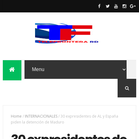
Home
/
INTERNACIONALES
/
30 expresidentes de AL y España
piden la detención de Maduro