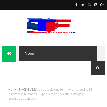
Home
/
NACIONALES
/
La travesía que termino en tragedia; 14
osamentas humanas, 12 paquetes de presunta drogas
encontrados en yola