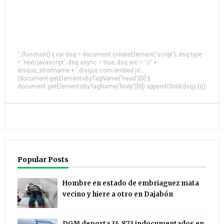
'; (function() { var dsq = document.createElement('script'); dsq.type
= 'text/javascript'; dsq.async = true; dsq.src = '//' +
disqus_shortname + '.disqus.com/embed.js';
(document.getElementsByTagName('head')[0] ||
document.getElementsByTagName('body')[0]).appendChild(dsq); })();
Popular Posts
Hombre en estado de embriaguez mata
vecino y hiere a otro en Dajabón
DGM deporta 34,873 indocumentados en