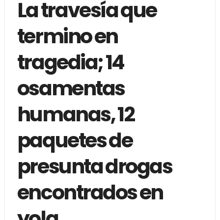
La travesía que
termino en
tragedia; 14
osamentas
humanas, 12
paquetes de
presunta drogas
encontrados en
yola