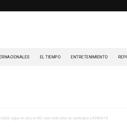
TERNACIONALES
EL TIEMPO
ENTRETENIMIENTO
REP
l dólar sigue en alza en RD; este miércoles se cambiaba a RD$59.74