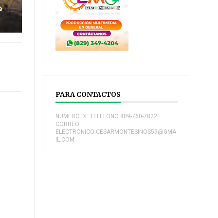
e
PARA CONTACTOS
NUMERO DE TELEFONO:809-760-7822
CORREO
ELECTRONICO:CESARMONTESINOS59@GMA
IL.COM