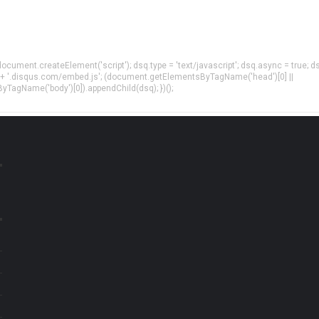
= document.createElement('script'); dsq.type = 'text/javascript'; dsq.async = true; d
 + '.disqus.com/embed.js'; (document.getElementsByTagName('head')[0] ||
agName('body')[0]).appendChild(dsq); })();