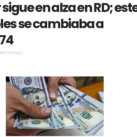
r sigue en alza en RD; est
les se cambiaba a
74
NACIONALES