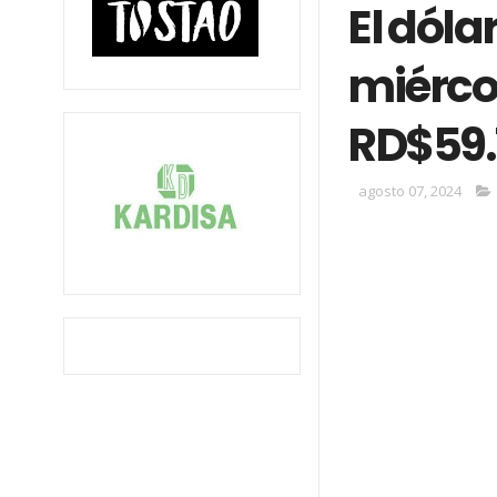
El dóla
miérco
RD$59.
agosto 07, 2024