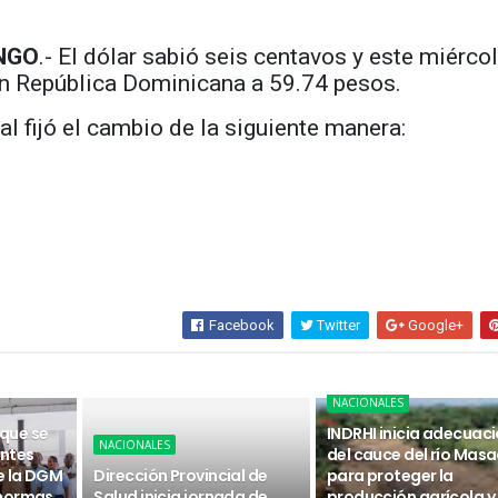
NGO
.- El dólar sabió seis centavos y este miérco
n República Dominicana a 59.74 pesos.
al fijó el cambio de la siguiente manera:
Facebook
Twitter
Google+
NACIONALES
 que se
INDRHI inicia adecuac
NACIONALES
ntes
del cauce del río Masa
e la DGM
Dirección Provincial de
para proteger la
 normas
Salud inicia jornada de
producción agrícola y