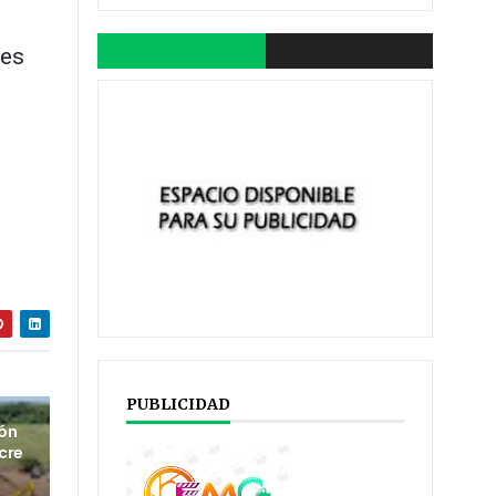
les
PUBLICIDAD
ión
cre