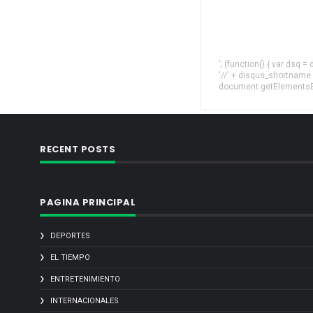
'; (function() { var dsq 
'//' + disqus_shortname
document.getElementsByT
RECENT POSTS
PAGINA PRINCIPAL
DEPORTES
EL TIEMPO
ENTRETENIMIENTO
INTERNACIONALES