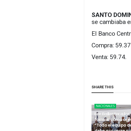
SANTO DOMI
se cambiaba e
El Banco Centr
Compra: 59.37
Venta: 59.74.
SHARE THIS
NACIONALES
Lee Ballester a los
forman como age
“Todo el equipo d
debe acogerse a