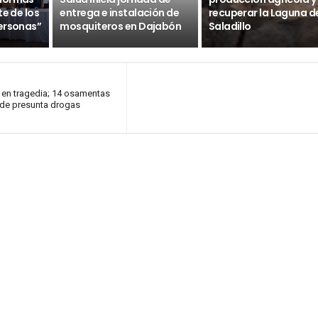
te de los
entrega e instalación de
recuperar la Laguna d
ersonas”
mosquiteros en Dajabón
Saladillo
o en tragedia; 14 osamentas
de presunta drogas